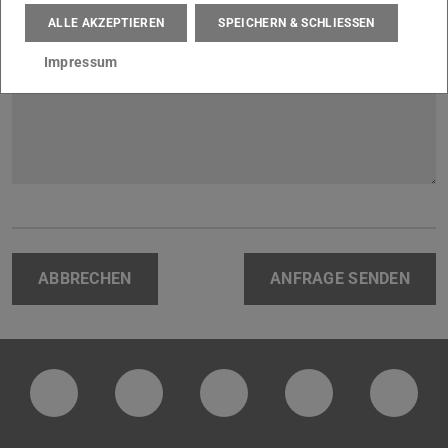
ALLE AKZEPTIEREN
SPEICHERN & SCHLIESSEN
Ihre Nachricht an uns
Impressum
ABBRECHEN
ANFRAGE SENDEN
LinkedIn-Seite der TU Darmstadt
Instagram-Kanal der TU Darmstad
Bluesky-Kanal der TU D
Facebook-Seite
YouTu