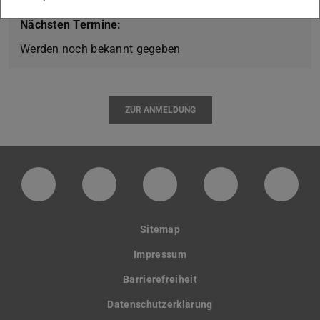
1,5 h
Nächsten Termine:
Werden noch bekannt gegeben
ZUR ANMELDUNG
LinkedIn-Seite der TU Darmstadt
Instagram-Kanal der TU Darmstad
Bluesky-Kanal der TU D
Facebook-Seite
YouTu
Sitemap
Impressum
Barrierefreiheit
Datenschutzerklärung