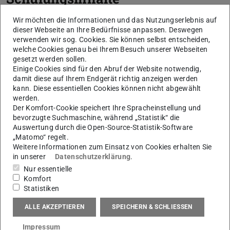
Prozesskette der additiven Fertigung
Wir möchten die Informationen und das Nutzungserlebnis auf
dieser Webseite an Ihre Bedürfnisse anpassen. Deswegen
Schritte und Ablauf des Pre-Prozesses
verwenden wir sog. Cookies. Sie können selbst entscheiden,
Gängige Fehler und Strategien zur Fehlervermeidung
welche Cookies genau bei Ihrem Besuch unserer Webseiten
gesetzt werden sollen.
im Pre-Processing
Einige Cookies sind für den Abruf der Website notwendig,
Einfluss und Auswirkungen der digitalen
damit diese auf Ihrem Endgerät richtig anzeigen werden
Arbeitsvorbereitung auf nachgelagerte Prozessschritte
kann. Diese essentiellen Cookies können nicht abgewählt
werden.
sowie auf die Zielfaktoren Kosten, Qualität und Zeit
Der Komfort-Cookie speichert Ihre Spracheinstellung und
bevorzugte Suchmaschine, während „Statistik“ die
Auswertung durch die Open-Source-Statistik-Software
„Matomo“ regelt.
Zielgruppe:
Weitere Informationen zum Einsatz von Cookies erhalten Sie
in unserer
Datenschutzerklärung
.
Operative – Engineering, Operative – Technology
Nur essentielle
Material:
Komfort
Statistiken
Polymere
ALLE AKZEPTIEREN
SPEICHERN & SCHLIESSEN
Schulungsdauer:
Impressum