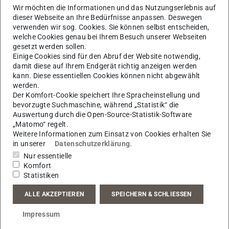
wollen. Eine Tonne wiegt jeder Sack – und lässt sich mit
Wir möchten die Informationen und das Nutzungserlebnis auf
der Faust keinen Millimeter eindrücken. Jeder Kubikmeter
dieser Webseite an Ihre Bedürfnisse anpassen. Deswegen
verwenden wir sog. Cookies. Sie können selbst entscheiden,
liefert zehn Megawattstunden Energie; das würde etwa
welche Cookies genau bei Ihrem Besuch unserer Webseiten
einen Haushalt ein Jahr lang mit Wärme versorgen. Wenn
gesetzt werden sollen.
sich im TU-Kraftwerk alles bewährt wie bisher im
Einige Cookies sind für den Abruf der Website notwendig,
damit diese auf Ihrem Endgerät richtig anzeigen werden
Kleinmodell, ist das Ziel ein Kraftwerksmodul, das
kann. Diese essentiellen Cookies können nicht abgewählt
beispielsweise Stadtwerke nahtlos in ihr Fernwärmenetz
werden.
Der Komfort-Cookie speichert Ihre Spracheinstellung und
eingliedern können. Jedes Modul könnte etwa 1000
bevorzugte Suchmaschine, während „Statistik“ die
Haushalte mit Fernwärme versorgen.
Auswertung durch die Open-Source-Statistik-Software
„Matomo“ regelt.
Langzeit-Energiespeicher in Modulbauweise
Weitere Informationen zum Einsatz von Cookies erhalten Sie
Der Standard-Reaktor soll sich wie ein Baukasten nach
in unserer
Datenschutzerklärung
.
Kundenwunsch zwischen fünf und 30 Megawatt pro
Nur essentielle
Komfort
Stunde erweitern lassen. Diese Modul-Bausteine sind
Statistiken
vorgefertigt, lassen sich schnell kombinieren, passen
genau auf einen Standard-LKW und senken so die Kosten
ALLE AKZEPTIEREN
SPEICHERN & SCHLIESSEN
für Produktion, Transport und Aufbau. Hier kommt ein
Impressum
weiterer Vorteil von Eisen und Rost ins Spiel: Beide sind