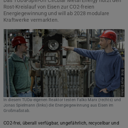
Das TUDa-Spin-off Circular Metal Energy nutzt den
Rost-Kreislauf von Eisen zur CO2-freien
Energiegewinnung und will ab 2028 modulare
Kraftwerke vermarkten.
Bild: Anja Störiko
In diesem TUDa-eigenen Reaktor testen Falko Marx (rechts) und
Jonas Spielmann (links) die Energiegewinnung aus Eisen im
Großmaßstab.
CO2-frei, überall verfügbar, ungefährlich, recycelbar und