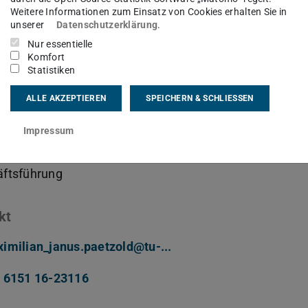
Weitere Informationen zum Einsatz von Cookies erhalten Sie in
unserer
Datenschutzerklärung
.
Nur essentielle
Komfort
Statistiken
imilian Pätzold
M.Sc.
ALLE AKZEPTIEREN
SPEICHERN & SCHLIESSEN
Impressum
sgebiet(e)
ftsführung
kt
imilian_janus.paetzold@tu-...
 6151 16-23116