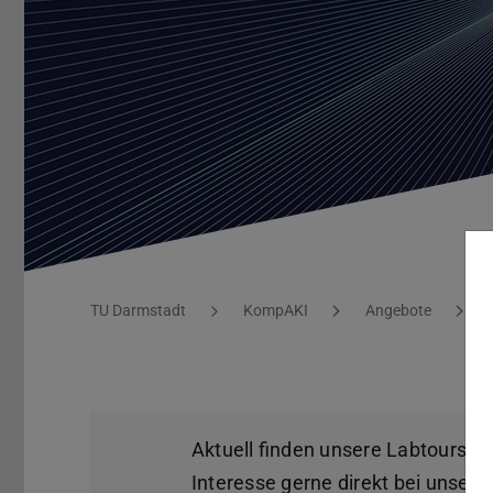
Labtours
Sie befinden sich hier:
TU Darmstadt
KompAKI
Angebote
Aktuell finden unsere Labtours nu
Interesse gerne direkt bei unser