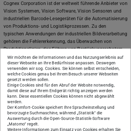
Cognex Corporation ist der weltweit führende Anbieter von
Vision Systemen, Vision Software, Vision Sensoren und
industriellen Barcode-Lesegeräten für die Automatisierung
von Produktions- und Logistikprozessen. Zu den
typischen Anwendungen der industriellen Bildverarbeitung
gehören die Fehlererkennung, das Überwachen von
Produktionslinien, das Führen von Bestückungsrobotern
sowie das Rückverfolgen, Sortieren und Identifizieren von
Wir möchten die Informationen und das Nutzungserlebnis auf
dieser Webseite an Ihre Bedürfnisse anpassen. Deswegen
Teilen.
verwenden wir sog. Cookies. Sie können selbst entscheiden,
welche Cookies genau bei Ihrem Besuch unserer Webseiten
gesetzt werden sollen.
Einsatzgebiete
Einige Cookies sind für den Abruf der Website notwendig,
damit diese auf Ihrem Endgerät richtig anzeigen werden
Sprach- und Textverstehen/ -erkennung (z.B. Skills für
kann. Diese essentiellen Cookies können nicht abgewählt
Alexa, Chatbots etc.)
werden.
Der Komfort-Cookie speichert Ihre Spracheinstellung und
Bilderkennung/Gesichtserkennung
bevorzugte Suchmaschine, während „Statistik“ die
Deep Learning
Auswertung durch die Open-Source-Statistik-Software
Traceability (Rückverfolgbarkeit)
„Matomo“ regelt.
Weitere Informationen zum Einsatz von Cookies erhalten Sie