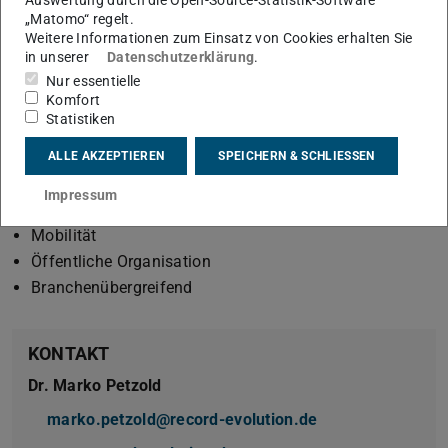
Auswertung durch die Open-Source-Statistik-Software
Klassifikation
„Matomo“ regelt.
KI Deployment
Weitere Informationen zum Einsatz von Cookies erhalten Sie
in unserer
Datenschutzerklärung
.
Anwendungsgebiete der KI-Lösung
Nur essentielle
Komfort
Datenverarbeitung
Statistiken
Dienstleistungen
Energie & Umwelt
ALLE AKZEPTIEREN
SPEICHERN & SCHLIESSEN
IT
Impressum
Industrie
Mobilität
Öffentliche Organisation
Branchenübergreifend
KONTAKT
Dr. Marko Petzold
marko.petzold@record-evolution.de