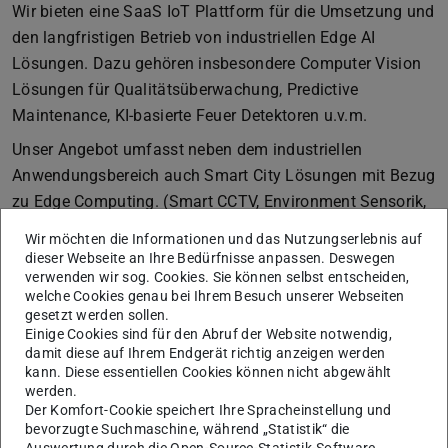
Wir bieten eine SaaS IoT Plattform für die Umsetzung und
den langfristigen Betrieb von industriellen Edge AI
Lösungen. Dazu gehören insbesondere Computer Vision
Lösungen für Qualitätsüberwachung, Predictive
Maintenance, KI-basierte Feuer Detektoren u.v.m.
Unser Angebot umfasst neben dem industriellen
Anwendungsbereich auch Smart City Lösungen mit Bezug
zu Edge Computing. (Smart CCTV, Environment Sensorik,
Gebäudetechnik, Wasser- und Energie Lösungen)
Wir möchten die Informationen und das Nutzungserlebnis auf
dieser Webseite an Ihre Bedürfnisse anpassen. Deswegen
verwenden wir sog. Cookies. Sie können selbst entscheiden,
Einsatzgebiete
welche Cookies genau bei Ihrem Besuch unserer Webseiten
gesetzt werden sollen.
Bilderkennung/Gesichtserkennung
Einige Cookies sind für den Abruf der Website notwendig,
damit diese auf Ihrem Endgerät richtig anzeigen werden
Datenmanagement- & analyse
kann. Diese essentiellen Cookies können nicht abgewählt
Robotik und autonome Systeme
werden.
Predictive Analytics (Zustandsüberwachung)
Der Komfort-Cookie speichert Ihre Spracheinstellung und
bevorzugte Suchmaschine, während „Statistik“ die
Coding