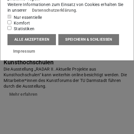
Weitere Informationen zum Einsatz von Cookies erhalten Sie
in unserer
Datenschutzerklärung
.
Nur essentielle
Komfort
Statistiken
ALLE AKZEPTIEREN
SPEICHERN & SCHLIESSEN
Impressum
RADAR II. Aktuelle Projekte aus
Kunsthochschulen
Die Ausstellung „RADAR II. Aktuelle Projekte aus
Kunsthochschulen“ kann weiterhin online besichtigt werden. Die
Mitarbeiter*innen des Kunstforums der TU Darmstadt führen
durch die Ausstellung.
Mehr erfahren