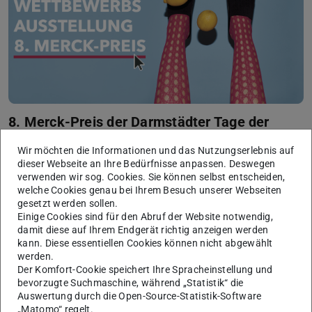
8. Merck-Preis der Darmstädter Tage der
Fotografie
Wir möchten die Informationen und das Nutzungserlebnis auf
Zum bereits achten Mal wurde im Rahmen der „11. Darmstädter
dieser Webseite an Ihre Bedürfnisse anpassen. Deswegen
Tage der Fotografie“ 2020 der „Merck-Preis der Darmstädter Tage
verwenden wir sog. Cookies. Sie können selbst entscheiden,
der Fotografie“ verliehen. Beim Gang durch das Designhaus
welche Cookies genau bei Ihrem Besuch unserer Webseiten
Darmstadt zeigen sich die Wettbewerbsteilnehmer*innen sowie
gesetzt werden sollen.
der Gewinner des Preises.
Einige Cookies sind für den Abruf der Website notwendig,
Mehr erfahren
damit diese auf Ihrem Endgerät richtig anzeigen werden
kann. Diese essentiellen Cookies können nicht abgewählt
werden.
Der Komfort-Cookie speichert Ihre Spracheinstellung und
bevorzugte Suchmaschine, während „Statistik“ die
Auswertung durch die Open-Source-Statistik-Software
„Matomo“ regelt.