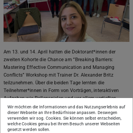
Am 13. und 14. April hatten die Doktorant*innen der
zweiten Kohorte die Chance am “Breaking Barriers:
Mastering Effective Communication and Managing
Conflicts” Workshop mit Trainer Dr. Alexander Britz
teilzunehmen. Über die beiden Tage lernten die
Teilnehmer*innen in Form von Vorträgen, interaktiven
Aufgaben wie Rollenspielen und vor allem vertieften
Diskussionen viel über Kommunikation,
Wir möchten die Informationen und das Nutzungserlebnis auf
dieser Webseite an Ihre Bedürfnisse anpassen. Deswegen
Führungsqualitäten und Konfliktmanagement.
verwenden wir sog. Cookies. Sie können selbst entscheiden,
Die Inhalte waren dabei gezielt auf das wissenschaftliche
welche Cookies genau bei Ihrem Besuch unserer Webseiten
gesetzt werden sollen.
Umfeld zugeschnitten, und die Teilnehmenden konnten