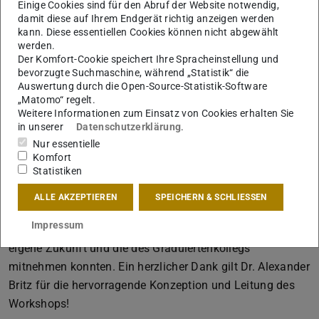
Einige Cookies sind für den Abruf der Website notwendig,
eigene Themen und Fragestellungen einbringen. So stand
damit diese auf Ihrem Endgerät richtig anzeigen werden
kann. Diese essentiellen Cookies können nicht abgewählt
unter anderem interkulturelle Kommunikation auf dem
werden.
Programm – ein Thema, das angesichts der
Der Komfort-Cookie speichert Ihre Spracheinstellung und
bereichernden Diversität im Graduiertenkolleg eine
bevorzugte Suchmaschine, während „Statistik“ die
Auswertung durch die Open-Source-Statistik-Software
besondere Bedeutung hat.
„Matomo“ regelt.
Den Abschluss bildete ein gemeinsames Gespräch mit
Weitere Informationen zum Einsatz von Cookies erhalten Sie
in unserer
Datenschutzerklärung
.
einigen der Principal Investigators, in dem potenzielle
Nur essentielle
Herausforderungen und Lösungsansätze offen diskutiert
Komfort
wurden – und die frisch erworbenen Kenntnisse direkt zur
Statistiken
Anwendung kamen.
ALLE AKZEPTIEREN
SPEICHERN & SCHLIESSEN
Insgesamt war es eine rundum gelungene Veranstaltung,
Impressum
aus der alle Teilnehmer*innen wertvolle Impulse für ihre
eigene Zukunft und die des Graduiertenkollegs
mitnehmen konnten. Ein herzlicher Dank gilt Dr. Alexander
Britz für die hervorragende Konzeption und Leitung des
Workshops!