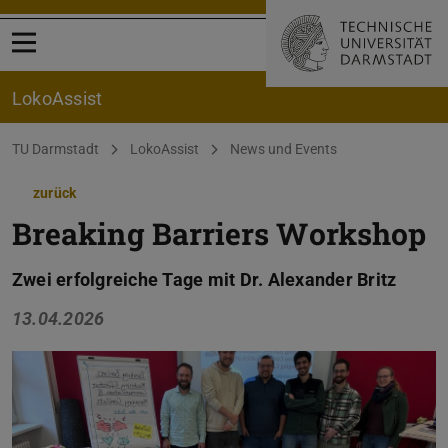
Menü öffnen
LokoAssist
Sie befinden sich hier:
TU Darmstadt
LokoAssist
News und Events
zurück
Breaking Barriers Workshop
Zwei erfolgreiche Tage mit Dr. Alexander Britz
13.04.2026