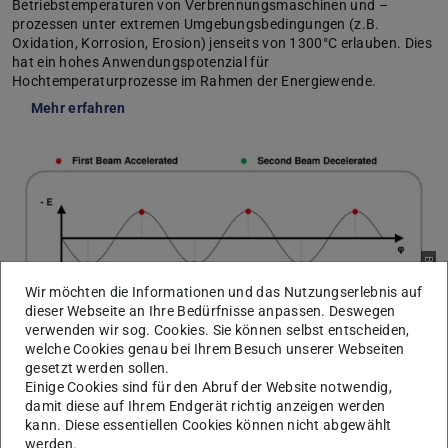
Betriebstemperaturen von Verbrennungsmaschinen und –
prozessen unter extremen Umgebungsbedingungen (z.B.
Oxidation, Korrosion, Erosion) jenseits von 1300°C erlauben. Dies
hat ein hohes Anwendungspotenzial für
Hochtemperaturprozesse im Rahmen der Energiewende.
Mehr erfahren
Bild: IKP/TU Darmstadt
Wir möchten die Informationen und das Nutzungserlebnis auf
dieser Webseite an Ihre Bedürfnisse anpassen. Deswegen
verwenden wir sog. Cookies. Sie können selbst entscheiden,
welche Cookies genau bei Ihrem Besuch unserer Webseiten
gesetzt werden sollen.
Einige Cookies sind für den Abruf der Website notwendig,
damit diese auf Ihrem Endgerät richtig anzeigen werden
GRK 2128: AccelenceE
kann. Diese essentiellen Cookies können nicht abgewählt
Im Graduiertenkolleg 2128 werden
werden.