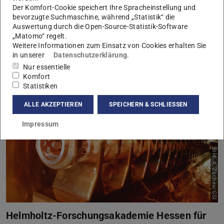
Nachwuchswissenschaftler*nnen im interdisziplinären Feld der
Der Komfort-Cookie speichert Ihre Spracheinstellung und
Beschleunigerwissenschaft ausgebildet. Der Schwerpunkt liegt
bevorzugte Suchmaschine, während „Statistik“ die
dabei auf Energy-Recovery Linacs (ERLs): Eine neue und noch
Auswertung durch die Open-Source-Statistik-Software
wenig erforschte Klasse von Teilchenbeschleunigern, die die
„Matomo“ regelt.
weitgehende Rückgewinnung der zur Beschleunigung des
Weitere Informationen zum Einsatz von Cookies erhalten Sie
Teilchenstrahls aufgewendeten Energie erlauben.
in unserer
Datenschutzerklärung
.
Mehr erfahren
Nur essentielle
Komfort
Statistiken
ALLE AKZEPTIEREN
SPEICHERN & SCHLIESSEN
Impressum
Bild: A. Zschau/GSI
Helmholtz-Forschungsakademie Hessen für