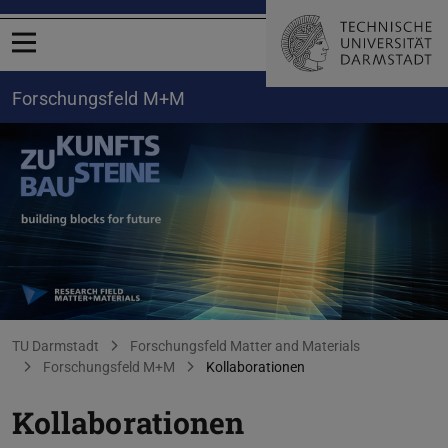
Menü öffnen
Forschungsfeld M+M
Kollaborationen M+M
Sie befinden sich hier:
TU Darmstadt
Forschungsfeld Matter and Materials
Forschungsfeld M+M
Kollaborationen
Kollaborationen