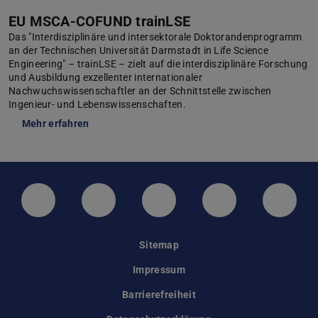
EU MSCA-COFUND trainLSE
Das "Interdisziplinäre und intersektorale Doktorandenprogramm
an der Technischen Universität Darmstadt in Life Science
Engineering" – trainLSE – zielt auf die interdisziplinäre Forschung
und Ausbildung exzellenter internationaler
Nachwuchswissenschaftler an der Schnittstelle zwischen
Ingenieur- und Lebenswissenschaften.
Mehr erfahren
LinkedIn-Seite der TU Darmstadt
Instagram-Kanal der TU Darmstad
Bluesky-Kanal der TU D
Facebook-Seite
YouTu
Sitemap
Impressum
Barrierefreiheit