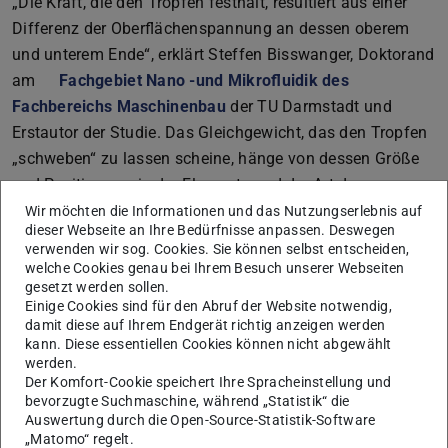
„Die Kraft, die den Tropfen festhält, resultiert aus einer
Differenz der Oberflächenspannung an dessen oberem
und unterem Ende“, erklärt Steffen Bisswanger, Doktorand
am
Fachgebiet Nano -und Mikrofluidik des
Fachbereichs Maschinenbau
der TU Darmstadt und
Erstautor der Studie. Das Gleichgewicht, das den Tropfen
„schweben“ zu lassen scheine, hänge von dessen Größe
und Position sowie der Flussrate und der Art der
Flüssigkeit im Strömungskanal ab. „Das Phänomen des
Wir möchten die Informationen und das Nutzungserlebnis auf
dieser Webseite an Ihre Bedürfnisse anpassen. Deswegen
Festhaltens von Tropfen beziehungsweise sogar der
verwenden wir sog. Cookies. Sie können selbst entscheiden,
Bewegung stromaufwärts war bisher unbekannt und
welche Cookies genau bei Ihrem Besuch unserer Webseiten
wurde nun erstmals dokumentiert und analysiert“, betont
gesetzt werden sollen.
Einige Cookies sind für den Abruf der Website notwendig,
Bisswanger.
damit diese auf Ihrem Endgerät richtig anzeigen werden
kann. Diese essentiellen Cookies können nicht abgewählt
Grundlagenforschung für Verfahrenstechnik und
werden.
chemische Analytik
Der Komfort-Cookie speichert Ihre Spracheinstellung und
Relevant sind die Erkenntnisse dieser
bevorzugte Suchmaschine, während „Statistik“ die
Auswertung durch die Open-Source-Statistik-Software
Grundlagenforschung vor allem für die Bereiche
„Matomo“ regelt.