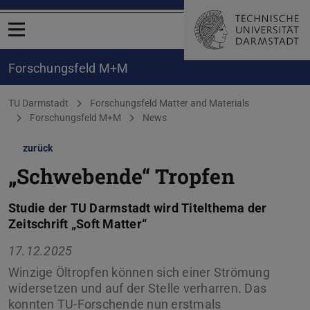
Menü öffnen
Forschungsfeld M+M
Sie befinden sich hier:
TU Darmstadt
Forschungsfeld Matter and Materials
Forschungsfeld M+M
News
zurück
„Schwebende“ Tropfen
Studie der TU Darmstadt wird Titelthema der
Zeitschrift „Soft Matter“
17.12.2025
Winzige Öltropfen können sich einer Strömung
widersetzen und auf der Stelle verharren. Das
konnten TU-Forschende nun erstmals