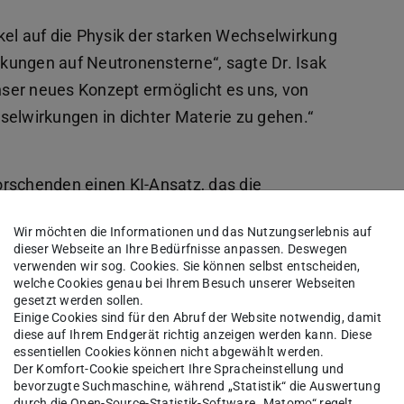
kel auf die Physik der starken Wechselwirkung
kungen auf Neutronensterne“, sagte Dr. Isak
ser neues Konzept ermöglicht es uns, von
lwirkungen in dichter Materie zu gehen.“
orschenden einen KI-Ansatz, das die
en Eigenschaften von Neutronensternen
Wir möchten die Informationen und das Nutzungserlebnis auf
dieser Webseite an Ihre Bedürfnisse anpassen. Deswegen
verwenden wir sog. Cookies. Sie können selbst entscheiden,
Algorithmen für maschinelles Lernen nutzt dabei
welche Cookies genau bei Ihrem Besuch unserer Webseiten
gesetzt werden sollen.
tenphysik, um eine schnelle Lösung für die
Einige Cookies sind für den Abruf der Website notwendig, damit
r zweite Algorithmus, ein neuronales Netzwerk,
diese auf Ihrem Endgerät richtig anzeigen werden kann. Diese
essentiellen Cookies können nicht abgewählt werden.
 verbindet dichte Materie mit den Eigenschaften
Der Komfort-Cookie speichert Ihre Spracheinstellung und
bevorzugte Suchmaschine, während „Statistik“ die Auswertung
n von Neutronensternen wie Größe und
durch die Open-Source-Statistik-Software „Matomo“ regelt.