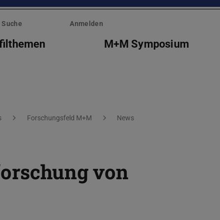
Suche
Anmelden
filthemen
M+M Symposium
s
Forschungsfeld M+M
News
forschung von