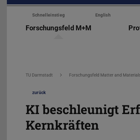
Menü
überspringen
Schnelleinstieg
English
Forschungsfeld M+M
Pro
Sie befinden sich hier:
TU Darmstadt
Forschungsfeld Matter and Material
zurück
KI beschleunigt Er
Kernkräften