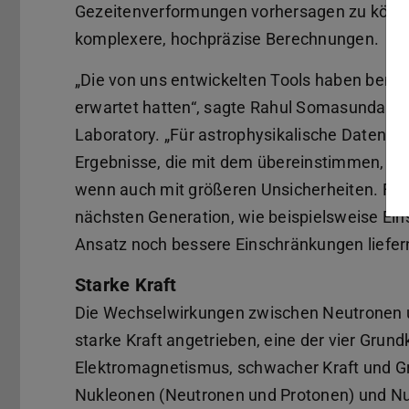
Gezeitenverformungen vorhersagen zu können
komplexere, hochpräzise Berechnungen.
„Die von uns entwickelten Tools haben bemerk
erwartet hatten“, sagte Rahul Somasundara
Laboratory. „Für astrophysikalische Daten au
Ergebnisse, die mit dem übereinstimmen, wa
wenn auch mit größeren Unsicherheiten. Für
nächsten Generation, wie beispielsweise Ein
Ansatz noch bessere Einschränkungen liefern,
Starke Kraft
Die Wechselwirkungen zwischen Neutronen 
starke Kraft angetrieben, eine der vier Gru
Elektromagnetismus, schwacher Kraft und Gra
Nukleonen (Neutronen und Protonen) und Nu