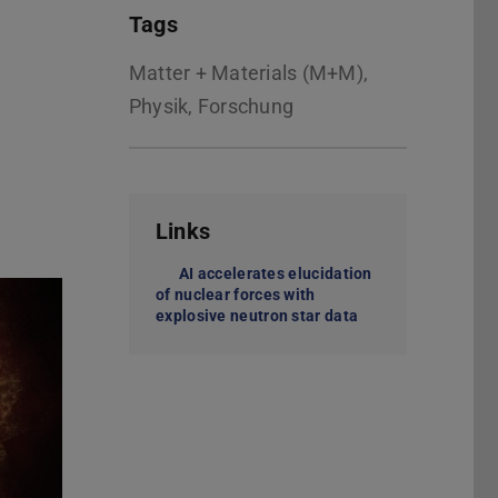
Tags
Matter + Materials (M+M),
Physik, Forschung
Links
AI accelerates elucidation
of nuclear forces with
explosive neutron star data