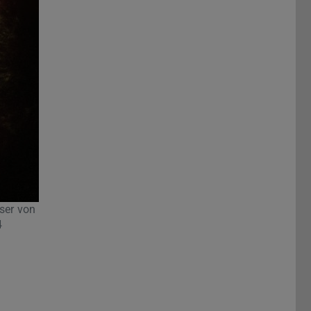
sser von
4