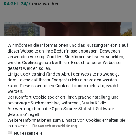
KAGEL 24/7
einzuweihen.
Wir möchten die Informationen und das Nutzungserlebnis auf
dieser Webseite an Ihre Bedürfnisse anpassen. Deswegen
verwenden wir sog. Cookies. Sie können selbst entscheiden,
welche Cookies genau bei Ihrem Besuch unserer Webseiten
Bild: Heide Thomas
gesetzt werden sollen.
Einige Cookies sind für den Abruf der Website notwendig,
damit diese auf Ihrem Endgerät richtig anzeigen werden
Zurück
Vor
kann. Diese essentiellen Cookies können nicht abgewählt
werden.
Der Komfort-Cookie speichert Ihre Spracheinstellung und
Die Rede von zur Eröffnung wurde von Dr. Martin Lommel
bevorzugte Suchmaschine, während „Statistik“ die
(Kanzler der TU Darmstadt), Prof. Lehmann (Dekan des
Auswertung durch die Open-Source-Statistik-Software
„Matomo“ regelt.
Fachbereichs Bau- und Umweltingenieurwissenschaften)
Weitere Informationen zum Einsatz von Cookies erhalten Sie
und Frau Dipl.-Ing. Halbritter (Dezernat V B –
in unserer
Datenschutzerklärung
.
Baumanagement) gehalten.
Nur essentielle