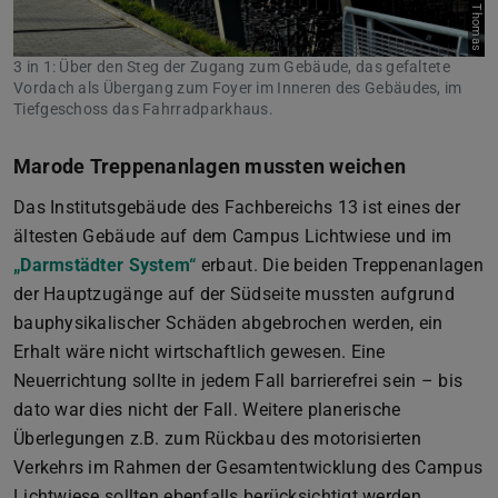
3 in 1: Über den Steg der Zugang zum Gebäude, das gefaltete
Vordach als Übergang zum Foyer im Inneren des Gebäudes, im
Tiefgeschoss das Fahrradparkhaus.
Marode Treppenanlagen mussten weichen
Das Institutsgebäude des Fachbereichs 13 ist eines der
ältesten Gebäude auf dem Campus Lichtwiese und im
„Darmstädter System“
(wird in neuem Tab geöffnet)
erbaut. Die beiden Treppenanlagen
der Hauptzugänge auf der Südseite mussten aufgrund
bauphysikalischer Schäden abgebrochen werden, ein
Erhalt wäre nicht wirtschaftlich gewesen. Eine
Neuerrichtung sollte in jedem Fall barrierefrei sein – bis
dato war dies nicht der Fall. Weitere planerische
Überlegungen z.B. zum Rückbau des motorisierten
Verkehrs im Rahmen der Gesamtentwicklung des Campus
Lichtwiese sollten ebenfalls berücksichtigt werden.