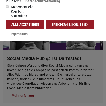
in unserer
Datenschutzerklärung
.
Nur essentielle
Komfort
Statistiken
ALLE AKZEPTIEREN
SPEICHERN & SCHLIESSEN
Bild: TU Darmstadt
Impressum
Social Media Hub @ TU Darmstadt
Sie möchten Werbung über Social Media schalten und
über eine digitale Kampagne passgenau kommunizieren?
Alles Wichtige hierzu und wie wir Sie hierbei unterstützen
können, finden Sie in unserem Hub. Zudem auch
wichtiges Grundlagenwissen und Arbeitsmittel für Ihre
Social Media Kommunikation.
Mehr erfahren