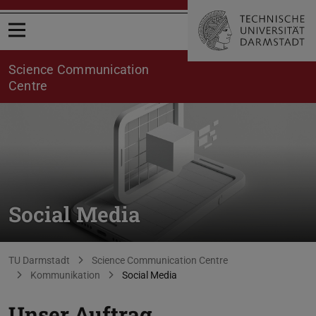
Menü öffnen
Science Communication
Centre
Social Media
Sie befinden sich hier:
TU Darmstadt
Science Communication Centre
Kommunikation
Social Media
Unser Auftrag