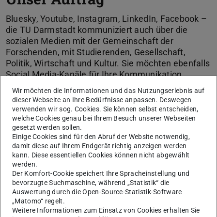
Bluesky, Youtube, Instagram, LinkedIn, Facebook –
die TU Darmstadt kommuniziert auch über die
sozialen Medien mit der Gemeinschaft der
Forschenden, mit Studierenden, Gesellschaft,
Politik, Wirtschaft und Kultur. Sie möchten ebenfalls
Social Media-Kanäle für Ihre Kommunikation
nutzen? Das Social Media-Team steht Ihnen mit
Wir möchten die Informationen und das Nutzungserlebnis auf
umfangreichen Service- und Beratungsangeboten
dieser Webseite an Ihre Bedürfnisse anpassen. Deswegen
zur Seite.
verwenden wir sog. Cookies. Sie können selbst entscheiden,
welche Cookies genau bei Ihrem Besuch unserer Webseiten
gesetzt werden sollen.
Einige Cookies sind für den Abruf der Website notwendig,
KONTAKT
damit diese auf Ihrem Endgerät richtig anzeigen werden
kann. Diese essentiellen Cookies können nicht abgewählt
werden.
Der Komfort-Cookie speichert Ihre Spracheinstellung und
Angebote Social Media
bevorzugte Suchmaschine, während „Statistik“ die
Auswertung durch die Open-Source-Statistik-Software
„Matomo“ regelt.
Weitere Informationen zum Einsatz von Cookies erhalten Sie