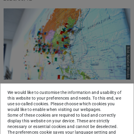
Bild: Natalie Wocko
World of Students
We would like to customise the information and usability of
this website to your preferences and needs. To this end, we
Die in Darmstadt ansässige World of Students bietet am
use so-called cookies. Please choose which cookies you
20.05. von 15-16 Uhr
eine Online-infosession für TU
would like to enable when visiting our webpages.
Darmstadt Studierende an. Dort werden alle 70 weltweiten
Some of these cookies are required to load and correctly
display this website on your device. These are strictly
Partner vorgestellt und verschiedene Freemover-Optionen
necessary or essential cookies and cannot be deselected.
erläutert.
The preferences cookie saves your language setting and