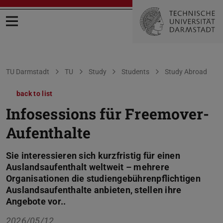
Open menu
You are here:
TU Darmstadt
TU
Study
Students
Study Abroad
back to list
Infosessions für Freemover-
Aufenthalte
Sie interessieren sich kurzfristig für einen
Auslandsaufenthalt weltweit – mehrere
Organisationen die studiengebührenpflichtigen
Auslandsaufenthalte anbieten, stellen ihre
Angebote vor..
2026/05/12