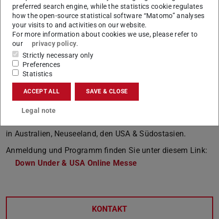
preferred search engine, while the statistics cookie regulates
Über den
Teams-Link
können Sie direkt an der
how the open-source statistical software “Matomo” analyses
Veranstaltung teilnehmen. Bei Fragen dazu wenden Sie
your visits to and activities on our website.
For more information about cookies we use, please refer to
sich gerne direkt an World of Students:
our
privacy policy
.
https://worldofstudents.org/
Strictly necessary only
Preferences
GOstralia!-GOmerica!
Statistics
Der Spezialist für Australien bietet am
11 und 12.06.
eine
ACCEPT ALL
SAVE & CLOSE
Down Under & USA Online-Messe an. An zwei Messetagen
informieren sie zusammen mit mehr als 30 Universitäten
Legal note
live über die Möglichkeiten eines Freemover-Aufenthaltes
in Australien, Neuseeland, den USA & Südostasien.
Anmeldung und Programm finden Sie unter diesem Link:
Down Under & USA Online Messe
KONTAKT