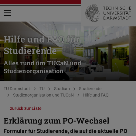
Menü öffnen
Hilfe und FAQ für
Studierende
Alles rund um TUCaN und
Studienorganisation
Sie befinden sich hier:
TU Darmstadt
TU
Studium
Studierende
Studienorganisation und TUCaN
Hilfe und FAQ
zurück zur Liste
Erklärung zum PO-Wechsel
Formular für Studierende, die auf die aktuelle PO