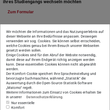
ihres Studiengangs wechseln möchten
Zum Formular
(PDF-Datei)
(wird in neuem Tab geöffnet)
Wir möchten die Informationen und das Nutzungserlebnis auf
KONTAKT
dieser Webseite an Ihre Bedürfnisse anpassen. Deswegen
verwenden wir sog. Cookies. Sie können selbst entscheiden,
welche Cookies genau bei Ihrem Besuch unserer Webseiten
gesetzt werden sollen.
Einige Cookies sind für den Abruf der Website notwendig,
damit diese auf Ihrem Endgerät richtig anzeigen werden
kann. Diese essentiellen Cookies können nicht abgewählt
werden.
Der Komfort-Cookie speichert Ihre Spracheinstellung und
bevorzugte Suchmaschine, während „Statistik“ die
Auswertung durch die Open-Source-Statistik-Software
Weitere Artikel
„Matomo“ regelt.
Weitere Informationen zum Einsatz von Cookies erhalten Sie
Prüfungen
in unserer
Datenschutzerklärung
.
Nur essentielle
Studiengang-Wechsel - TUCaN zeigt alten und neuen
Komfort
Studiengang