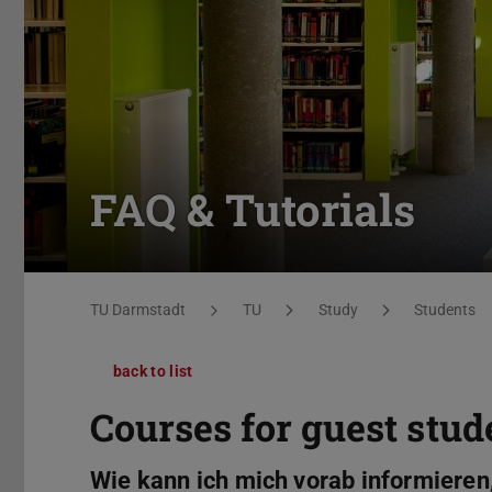
FAQ & Tutorials
You are here:
TU Darmstadt
TU
Study
Students
back to list
Courses for guest stud
Wie kann ich mich vorab informieren