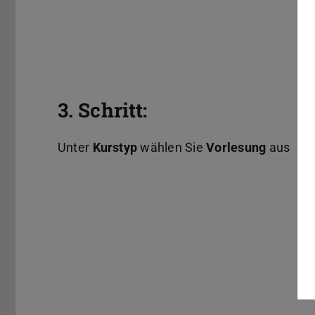
3. Schritt:
Unter
Kurstyp
wählen Sie
Vorlesung
aus