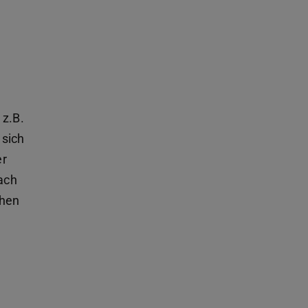
z.B.
 sich
er
nach
hen