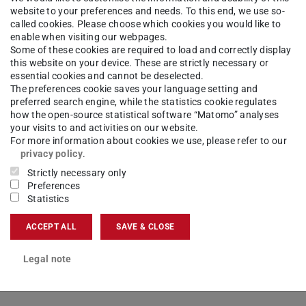
website to your preferences and needs. To this end, we use so-
called cookies. Please choose which cookies you would like to
enable when visiting our webpages.
Some of these cookies are required to load and correctly display
this website on your device. These are strictly necessary or
essential cookies and cannot be deselected.
The preferences cookie saves your language setting and
preferred search engine, while the statistics cookie regulates
how the open-source statistical software “Matomo” analyses
your visits to and activities on our website.
For more information about cookies we use, please refer to our
privacy policy
.
Strictly necessary only
Preferences
Statistics
ACCEPT ALL
SAVE & CLOSE
Legal note