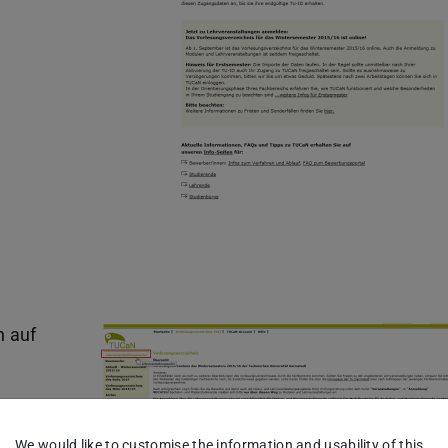
n auf
We would like to customise the information and usability of this