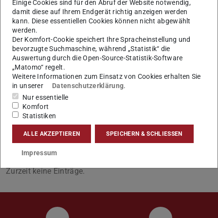
Einige Cookies sind für den Abruf der Website notwendig,
Angebote für Bachelor- und Masterarbeiten im
damit diese auf Ihrem Endgerät richtig anzeigen werden
interdisziplinären Themenfeld der Synthetischen
kann. Diese essentiellen Cookies können nicht abgewählt
Biologie.
werden.
Der Komfort-Cookie speichert Ihre Spracheinstellung und
bevorzugte Suchmaschine, während „Statistik“ die
Auswertung durch die Open-Source-Statistik-Software
„Matomo“ regelt.
KONTAKT
Weitere Informationen zum Einsatz von Cookies erhalten Sie
in unserer
Datenschutzerklärung
.
Nur essentielle
Komfort
Statistiken
ALLE AKZEPTIEREN
SPEICHERN & SCHLIESSEN
Impressum
Zurzeit keine Einträge.