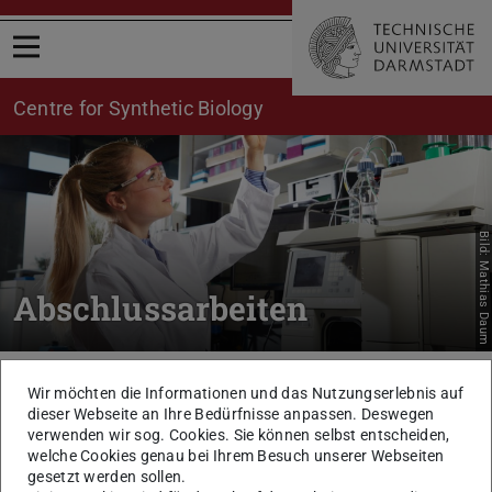
Menü öffnen
Centre for Synthetic Biology
Bild: Mathias Daum
Abschlussarbeiten
Sie befinden sich hier:
TU Darmstadt
SynBio
Aktuelles
Abschlussarbeiten
Wir möchten die Informationen und das Nutzungserlebnis auf
dieser Webseite an Ihre Bedürfnisse anpassen. Deswegen
Aktuelle Ausschreibungen
verwenden wir sog. Cookies. Sie können selbst entscheiden,
welche Cookies genau bei Ihrem Besuch unserer Webseiten
gesetzt werden sollen.
Hier findest Du eine Übersicht über aktuelle