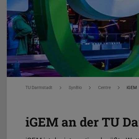
Info
Sie befinden sich hier:
TU Darmstadt
SynBio
Centre
iGEM
iGEM an der TU Da