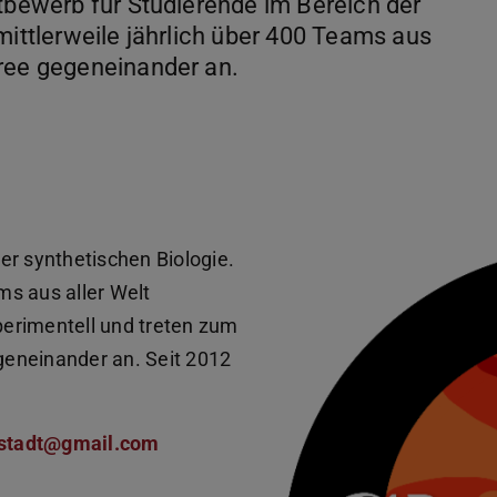
ttbewerb für Studierende im Bereich der
mittlerweile jährlich über 400 Teams aus
oree gegeneinander an.
er synthetischen Biologie.
s aus aller Welt
xperimentell und treten zum
eneinander an. Seit 2012
mstadt@gmail.com