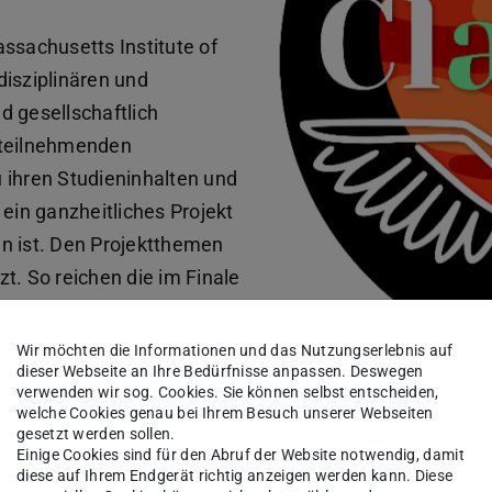
sachusetts Institute of
rdisziplinären und
d gesellschaftlich
 teilnehmenden
 ihren Studieninhalten und
 ein ganzheitliches Projekt
n ist. Den Projektthemen
t. So reichen die im Finale
herapeutischen Ansätzen
bis hin zu Weltraum-
Wir möchten die Informationen und das Nutzungserlebnis auf
dieser Webseite an Ihre Bedürfnisse anpassen. Deswegen
verwenden wir sog. Cookies. Sie können selbst entscheiden,
welche Cookies genau bei Ihrem Besuch unserer Webseiten
gesetzt werden sollen.
Einige Cookies sind für den Abruf der Website notwendig, damit
diese auf Ihrem Endgerät richtig anzeigen werden kann. Diese