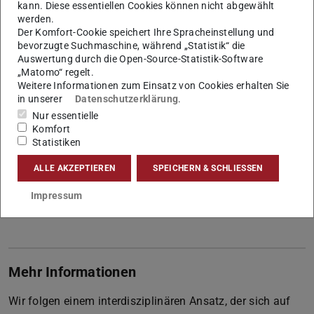
Arbeitsgebiet(e)
kann. Diese essentiellen Cookies können nicht abgewählt
werden.
Oberflächenphysik
Der Komfort-Cookie speichert Ihre Spracheinstellung und
bevorzugte Suchmaschine, während „Statistik“ die
Kontakt
Auswertung durch die Open-Source-Statistik-Software
„Matomo“ regelt.
robert.stark@tu-...
Weitere Informationen zum Einsatz von Cookies erhalten Sie
+49 6151 16-21920
in unserer
Datenschutzerklärung
.
Nur essentielle
L2|07 204
Komfort
Alarich-Weiss-Straße 16
Statistiken
64287
Darmstadt
ALLE AKZEPTIEREN
SPEICHERN & SCHLIESSEN
Links
Impressum
Mehr erfahren
Mehr Informationen
Wir folgen einem interdisziplinären Ansatz, der sich auf