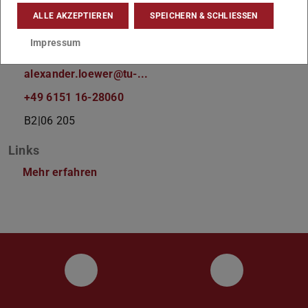
Arbeitsgebiet(e)
ALLE AKZEPTIEREN
SPEICHERN & SCHLIESSEN
Systems biology of the stress response
Impressum
Kontakt
alexander.loewer@tu-...
+49 6151 16-28060
B2|06 205
Links
Mehr erfahren
Bluesky
LinkedIn