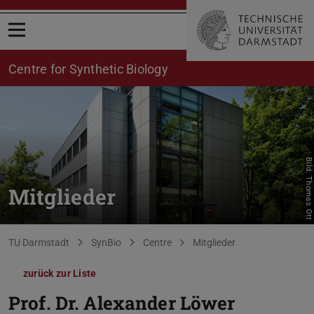
Menü öffnen
Centre for Synthetic Biology
Bild: Thomas Ott
Mitglieder
Sie befinden sich hier:
TU Darmstadt
SynBio
Centre
Mitglieder
zurück zur Liste
Prof. Dr.
Alexander Löwer