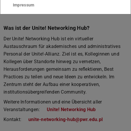
Impressum
Gastgeber:innen bei Planung und Umsetzung.
Unite!/mho
Was ist der Unite! Networking Hub?
Der Unite! Networking Hub ist ein virtueller
Austauschraum für akademisches und administratives
Personal der Unite!-Allianz. Ziel ist es, Kolleginnen und
Kollegen über Standorte hinweg zu vernetzen,
Herausforderungen gemeinsam zu reflektieren, Best
Practices zu teilen und neue Ideen zu entwickeln. Im
Zentrum steht der Aufbau einer kooperativen,
institutionsübergreifenden Community.
Weitere Informationen und eine Übersicht aller
Veranstaltungen:
Unite! Networking Hub
Kontakt:
unite-networking-hub@pwr.edu.pl