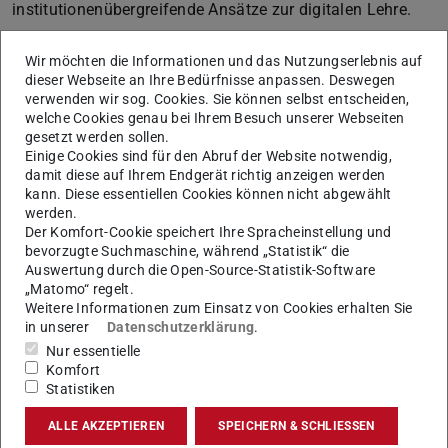
institutionenübergreifende Ansätze zur digitalen Lehre.
Gastgeberin: Anna Klemettinen, Aalto
Wir möchten die Informationen und das Nutzungserlebnis auf
Datum: 16. Dezember 2025
dieser Webseite an Ihre Bedürfnisse anpassen. Deswegen
verwenden wir sog. Cookies. Sie können selbst entscheiden,
Uhrzeit: 13:00–14:00 Uhr (MEZ)
welche Cookies genau bei Ihrem Besuch unserer Webseiten
gesetzt werden sollen.
Information & Anmeldung.
Einige Cookies sind für den Abruf der Website notwendig,
damit diese auf Ihrem Endgerät richtig anzeigen werden
Gastgeber:in im Networking Hub werden
kann. Diese essentiellen Cookies können nicht abgewählt
Der Unite! Networking Hub steht allen Mitarbeitenden und
werden.
Lehrenden der Unite!-Partneruniversitäten offen. Gesucht
Der Komfort-Cookie speichert Ihre Spracheinstellung und
bevorzugte Suchmaschine, während „Statistik“ die
werden Themen, Herausforderungen oder Beispiele guter
Auswertung durch die Open-Source-Statistik-Software
Praxis, die im Allianzkontext von Interesse sind. Eine
„Matomo“ regelt.
eigene Session bietet die Möglichkeit, zur Diskussion
Weitere Informationen zum Einsatz von Cookies erhalten Sie
in unserer
Datenschutzerklärung
.
einzuladen, kollegiale Impulse zu geben und zur
Nur essentielle
europäischen Zusammenarbeit beizutragen.
Komfort
Statistiken
Vorschläge können über das
Call for Proposals-
Formular
eingereicht werden. Das Organisationsteam
ALLE AKZEPTIEREN
SPEICHERN & SCHLIESSEN
prüft alle Einreichungen und unterstützt ausgewählte