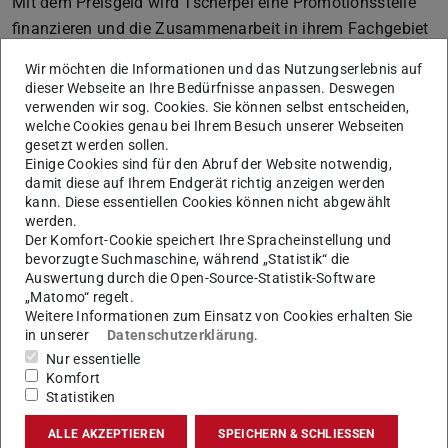
Mit dem Preisgeld wird Tscherpel eine Promotionsstelle
finanzieren und die Zusammenarbeit in ihrem Fachgebiet
stärken. „Dem Klischee der Mathematiker und
Wir möchten die Informationen und das Nutzungserlebnis auf
Mathematikerinnen, die nur allein im stillen Kämmerlein
dieser Webseite an Ihre Bedürfnisse anpassen. Deswegen
forschen, entspricht in meinem Umfeld kaum jemand“,
verwenden wir sog. Cookies. Sie können selbst entscheiden,
welche Cookies genau bei Ihrem Besuch unserer Webseiten
betont sie. Das Miteinander sowie der regelmäßige
gesetzt werden sollen.
Austausch seien ihr und ihren Kolleginnen und Kollegen
Einige Cookies sind für den Abruf der Website notwendig,
überaus wichtig. Mit einem Teil des Preisgeldes will sie
damit diese auf Ihrem Endgerät richtig anzeigen werden
kann. Diese essentiellen Cookies können nicht abgewählt
daher einen internationalen Workshop organisieren und
werden.
ihren Promotionsstudierenden Reisen zu Konferenzen
Der Komfort-Cookie speichert Ihre Spracheinstellung und
bevorzugte Suchmaschine, während „Statistik“ die
ermöglichen. Tscherpel freut sich aber nicht nur über die
Auswertung durch die Open-Source-Statistik-Software
großzügige Dotierung des Dr. Hans Messer
„Matomo“ regelt.
Stiftungspreises, sondern besonders auch darüber, dass
Weitere Informationen zum Einsatz von Cookies erhalten Sie
in unserer
Datenschutzerklärung
.
sie der Jury die Bedeutung ihrer Forschung vermitteln
Nur essentielle
konnte und ihr Fachgebiet so mehr Aufmerksamkeit
Komfort
erfährt.
Statistiken
ALLE AKZEPTIEREN
SPEICHERN & SCHLIESSEN