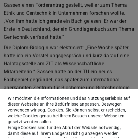
Gassen einen Förderantrag gestellt, weil er zum Thema
Ethik und Gentechnik in Unternehmen forschen wollte.
„Von ihm hatte ich gerade ein Buch gelesen. Er war der
Erste in Deutschland, der ein Grundlagenbuch zum Thema
Gentechnik verfasst hatte.“
Die Diplom-Biologin war elektrisiert: „Eine Woche später
hatte ich ein Vorstellungsgespräch und kurz darauf eine
Halbtagsstelle am ZIT als Wissenschaftliche
Mitarbeiterin.“ Gassen hatte an der TU ein neues
Fachgebiet gegründet, das später zum international
anerkannten Zentrum für Biochemie und Biotechnologie
mit 130 Mitarbeitenden avancierte.
Wir möchten die Informationen und das Nutzungserlebnis auf
dieser Webseite an Ihre Bedürfnisse anpassen. Deswegen
In einem interdisziplinären Forschungsteam aus vier
verwenden wir sog. Cookies. Sie können selbst entscheiden,
Kolleg:innen untersuchte Kristina Sinemus am ZIT
welche Cookies genau bei Ihrem Besuch unserer Webseiten
gesetzt werden sollen.
Pflanzen- und Biotechnologie und wie die Gesellschaft
Einige Cookies sind für den Abruf der Website notwendig,
mit Ethik und Gentechnik in Unternehmen umgeht. Dabei
damit diese auf Ihrem Endgerät richtig anzeigen werden