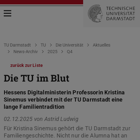
Menü öffnen
Sie befinden sich hier:
TU Darmstadt
TU
Die Universität
Aktuelles
News-Archiv
2025
Q4
zurück zur Liste
Die TU im Blut
Hessens Digitalministerin Professorin Kristina
Sinemus verbindet mit der TU Darmstadt eine
lange Familientradition
02.12.2025 von
Astrid Ludwig
Für Kristina Sinemus gehört die TU Darmstadt zur
Familiengeschichte. Nicht nur die Alumna hat an