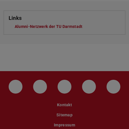
Links
Alumni-Netzwerk der TU Darmstadt
LinkedIn-Seite der TU Darmstadt
Instagram-Kanal der TU Darmstad
Bluesky-Kanal der TU D
Facebook-Seite
YouTu
Kontakt
Sitemap
Impressum