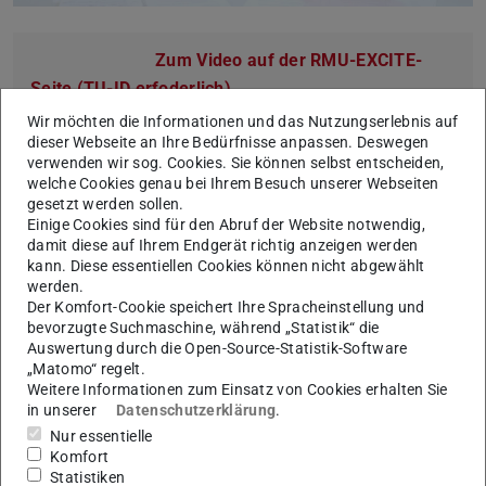
Zum Video auf der RMU-EXCITE-
Seite (TU-ID erfoderlich)
Wir möchten die Informationen und das Nutzungserlebnis auf
dieser Webseite an Ihre Bedürfnisse anpassen. Deswegen
verwenden wir sog. Cookies. Sie können selbst entscheiden,
RMU-EXCITE ist der Titel des gemeinsamen Antrags von
welche Cookies genau bei Ihrem Besuch unserer Webseiten
gesetzt werden sollen.
TU Darmstadt, Goethe-Universität Frankfurt und
Einige Cookies sind für den Abruf der Website notwendig,
Johannes Gutenberg-Universität Mainz im Wettbewerb
damit diese auf Ihrem Endgerät richtig anzeigen werden
um den Status eines Exzellenzuniversitätsverbundes.
kann. Diese essentiellen Cookies können nicht abgewählt
werden.
Hinter dem Namen stehen drei Leitbegriffe: Excellence,
Der Komfort-Cookie speichert Ihre Spracheinstellung und
Collaborative und Transformative – exzellente Forschung,
bevorzugte Suchmaschine, während „Statistik“ die
enge Zusammenarbeit und ein klarer Anspruch, zur
Auswertung durch die Open-Source-Statistik-Software
„Matomo“ regelt.
Bewältigung großer gesellschaftlicher Transformationen
Weitere Informationen zum Einsatz von Cookies erhalten Sie
beizutragen.
in unserer
Datenschutzerklärung
.
Nur essentielle
Im Dialog erklären Brühl und Oechsner, warum exzellente
Komfort
Disziplinarität die Voraussetzung für starke
Statistiken