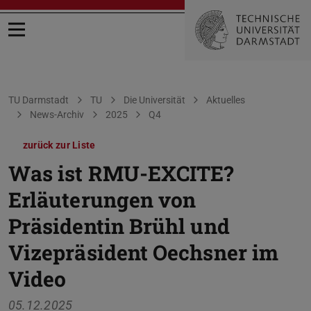
Menü öffnen
Sie befinden sich hier:
TU Darmstadt
TU
Die Universität
Aktuelles
News-Archiv
2025
Q4
zurück zur Liste
Was ist RMU-EXCITE?
Erläuterungen von
Präsidentin Brühl und
Vizepräsident Oechsner im
Video
05.12.2025