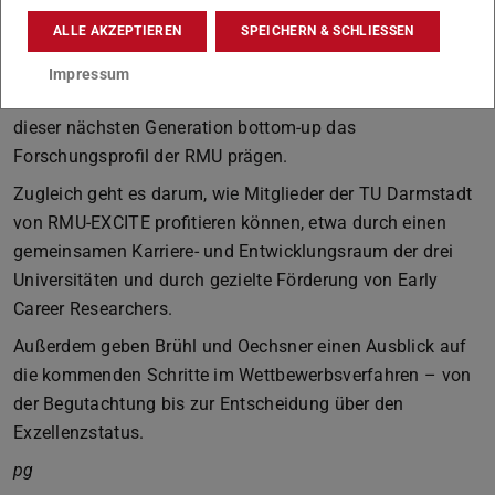
interdisziplinäre Forschung ist und welche zentrale Rolle
ALLE AKZEPTIEREN
SPEICHERN & SCHLIESSEN
dabei die „Next Generation“ spielt, von
Wissenschaftler:innen in frühen Karrierephasen bis hin zu
Impressum
Tenure-Track-Professuren. Sie skizzieren, wie Ideen aus
dieser nächsten Generation bottom-up das
Forschungsprofil der RMU prägen.
Zugleich geht es darum, wie Mitglieder der TU Darmstadt
von RMU-EXCITE profitieren können, etwa durch einen
gemeinsamen Karriere- und Entwicklungsraum der drei
Universitäten und durch gezielte Förderung von Early
Career Researchers.
Außerdem geben Brühl und Oechsner einen Ausblick auf
die kommenden Schritte im Wettbewerbsverfahren – von
der Begutachtung bis zur Entscheidung über den
Exzellenzstatus.
pg