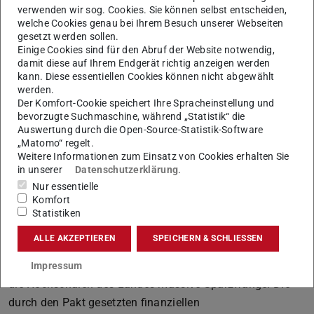
verwenden wir sog. Cookies. Sie können selbst entscheiden,
Forschung und Lehre.
welche Cookies genau bei Ihrem Besuch unserer Webseiten
Die sportwissenschaftlichen Studiengänge sowie der
gesetzt werden sollen.
Einige Cookies sind für den Abruf der Website notwendig,
Bachelor- und der Masterstudiengang Angewandte
damit diese auf Ihrem Endgerät richtig anzeigen werden
Geowissenschaften werden zum jeweils nächstmöglichen
kann. Diese essentiellen Cookies können nicht abgewählt
werden.
Zeitpunkt geschlossen. Die TU wird sicherstellen, dass
Der Komfort-Cookie speichert Ihre Spracheinstellung und
alle in diesen Studiengängen bereits eingeschriebenen
bevorzugte Suchmaschine, während „Statistik“ die
Studierenden die Möglichkeit haben, ihr Studium in der
Auswertung durch die Open-Source-Statistik-Software
„Matomo“ regelt.
Regelstudienzeit plus zwei Semester abzuschließen.
Weitere Informationen zum Einsatz von Cookies erhalten Sie
In beiden Bereichen initiiert das Präsidium im Austausch
in unserer
Datenschutzerklärung
.
Nur essentielle
mit den betroffenen Mitarbeitenden einen Prozess zur
Komfort
Umsetzung der nun anstehenden Veränderungen und
Statistiken
begleitet diesen mit Unterstützung der Fachabteilungen
ALLE AKZEPTIEREN
SPEICHERN & SCHLIESSEN
der Universität.
Der Hessische Hochschulpakt 2026-2031 verursacht für
Impressum
die Hochschulen des Landes massive Sparzwänge. Die
durch den Pakt gesetzten finanziellen