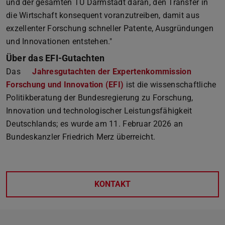
und der gesamten TU Darmstadt daran, den Transfer in
die Wirtschaft konsequent voranzutreiben, damit aus
exzellenter Forschung schneller Patente, Ausgründungen
und Innovationen entstehen."
Über das EFI-Gutachten
Das
Jahresgutachten der Expertenkommission
Forschung und Innovation (EFI)
(PDF-Datei)
(wird in neuem Tab geöffn
ist die wissenschaftliche
Politikberatung der Bundesregierung zu Forschung,
Innovation und technologischer Leistungsfähigkeit
Deutschlands; es wurde am 11. Februar 2026 an
Bundeskanzler Friedrich Merz überreicht.
KONTAKT