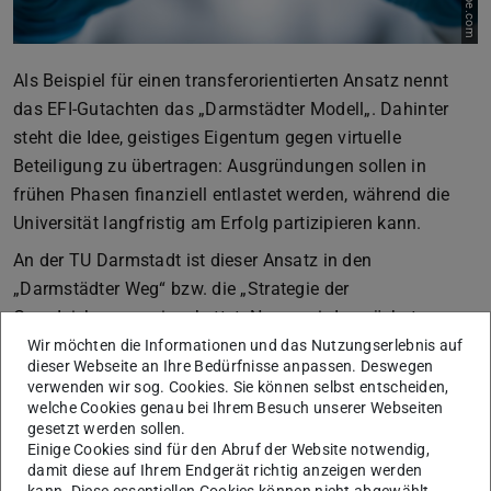
Als Beispiel für einen transferorientierten Ansatz nennt
das EFI-Gutachten das „Darmstädter Modell„. Dahinter
steht die Idee, geistiges Eigentum gegen virtuelle
Beteiligung zu übertragen: Ausgründungen sollen in
frühen Phasen finanziell entlastet werden, während die
Universität langfristig am Erfolg partizipieren kann.
An der TU Darmstadt ist dieser Ansatz in den
„Darmstädter Weg“ bzw. die „Strategie der
Grundsicherung„ eingebettet: Neues wird zunächst
abgesichert, bevor es skaliert und in die breite Anwendung
Wir möchten die Informationen und das Nutzungserlebnis auf
dieser Webseite an Ihre Bedürfnisse anpassen. Deswegen
gebracht wird. Operativ wird dies über die Strategie
verwenden wir sog. Cookies. Sie können selbst entscheiden,
„IP4Virtual Shares“ (IP gegen virtuelle Anteile) als
welche Cookies genau bei Ihrem Besuch unserer Webseiten
gesetzt werden sollen.
gründungsfreundliche Alternative zu klassischen
Einige Cookies sind für den Abruf der Website notwendig,
Lizenzmodellen umgesetzt.
damit diese auf Ihrem Endgerät richtig anzeigen werden
kann. Diese essentiellen Cookies können nicht abgewählt