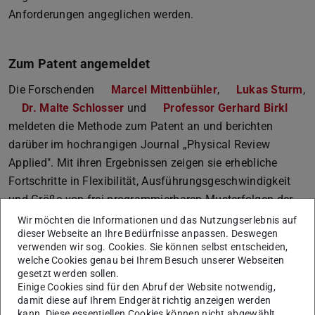
Anforderungen angeglichen werden.
Zum Patent angemeldet
Die Forschenden
Marcel Mittenbühler
,
Lukas Sturm
,
Dr. Malte Schlosser
und
Professor Gerhard Birkl
meldeten die Methode zum Patent an und berichten
darüber im hochrangigen Journal „Physical Review
Applied". Mit ihren Ergebnissen zeigen sie erhebliche
Fortschritte in Flexibilität, Ausführungsgeschwindigkeit
und Größe von frei programmierbaren Musterfolgen der
Laserstrahlen. Dabei konnten sie besondere Vorteile für
Wir möchten die Informationen und das Nutzungserlebnis auf
dieser Webseite an Ihre Bedürfnisse anpassen. Deswegen
zeitkritische Anwendungen und gesteigerte
verwenden wir sog. Cookies. Sie können selbst entscheiden,
Durchsatzraten erreichen.
welche Cookies genau bei Ihrem Besuch unserer Webseiten
gesetzt werden sollen.
Ihre Technologie birgt damit unter anderem enormes
Einige Cookies sind für den Abruf der Website notwendig,
Potenzial für die Verbesserung sogenannter optischer
damit diese auf Ihrem Endgerät richtig anzeigen werden
kann. Diese essentiellen Cookies können nicht abgewählt
Pinzetten. Das sind photonische Geräte zum Festhalten