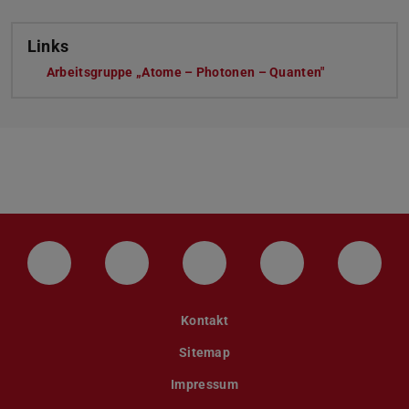
Links
Arbeitsgruppe „Atome – Photonen – Quanten"
LinkedIn-Seite der TU Darmstadt
Instagram-Kanal der TU Darmstad
Bluesky-Kanal der TU D
Facebook-Seite
YouTu
Kontakt
Sitemap
Impressum