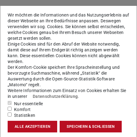
Wir möchten die Informationen und das Nutzungserlebnis auf
Mit RMU-EXCITE will die Allianz ihre Strahlkraft weiter
dieser Webseite an Ihre Bedürfnisse anpassen. Deswegen
verwenden wir sog. Cookies. Sie können selbst entscheiden,
stärken – als Vordenkerin wegweisender Forschung, als
welche Cookies genau bei Ihrem Besuch unserer Webseiten
Anziehungspunkt für Talente aus aller Welt, und
gesetzt werden sollen.
Impulsgeberin für die kollaborative Gestaltung der großen
Einige Cookies sind für den Abruf der Website notwendig,
damit diese auf Ihrem Endgerät richtig anzeigen werden
Transformationsaufgaben.
kann. Diese essentiellen Cookies können nicht abgewählt
RMU-Sprecherin Professorin Tanja Brühl bedankte sich im
werden.
Der Komfort-Cookie speichert Ihre Spracheinstellung und
Namen des gesamten RMU-Direktoriums herzlich bei allen
bevorzugte Suchmaschine, während „Statistik“ die
RMU-Kolleg:innen, die mit beeindruckendem Einsatz an
Auswertung durch die Open-Source-Statistik-Software
„Matomo“ regelt.
der Vorbereitung und Gestaltung des Ortsbesuchs
Weitere Informationen zum Einsatz von Cookies erhalten Sie
mitgewirkt und als Teil der Auftaktveranstaltung den
in unserer
Datenschutzerklärung
.
Spirit der RMU haben spürbar werden lassen. Sie dankte
Nur essentielle
auch den vielen Partner:innen aus Wissenschaft,
Komfort
Statistiken
Wirtschaft, Gesellschaft und Politik, die die RMU mit
großem Engagement begleiten und dies durch ihre
ALLE AKZEPTIEREN
SPEICHERN & SCHLIESSEN
Teilnahme an der Begehung unterstrichen haben.