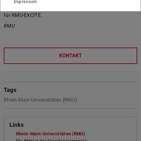
Impressum
Bis zur Förderentscheidung heißt es nun Daumen drücken
für RMU-EXCITE.
RMU
KONTAKT
Tags
Rhein-Main-Universitäten (RMU)
Links
Rhein-Main-Universitäten (RMU)
Die RMU in der Exzellenzstrategie