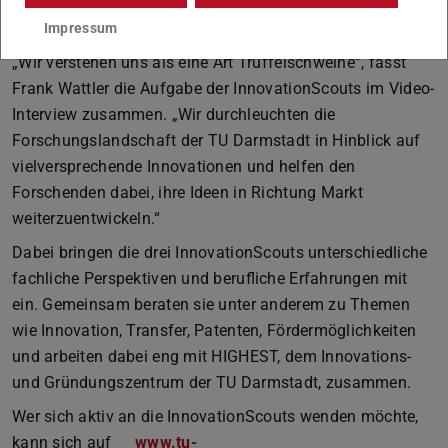
Politik.
Impressum
„Wir verstehen uns als eine Art Trüffelschweine“, fasst
Frank Wattler die Aufgabe der InnovationScouts im Video-
Interview zusammen. „Wir durchleuchten die
Forschungslandschaft der TU Darmstadt in Hinblick auf
vielversprechende Innovationen und helfen den
Forschenden dabei, ihre Ideen in Richtung Markt
weiterzuentwickeln.“
Dabei bringen die drei InnovationScouts unterschiedliche
fachliche Perspektiven und berufliche Erfahrungen mit
ein. Gemeinsam beraten sie unter anderem zu Themen
wie Innovation, Transfer, Patenten, Fördermöglichkeiten
und arbeiten dabei eng mit HIGHEST, dem Innovations-
und Gründungszentrum der TU Darmstadt, zusammen.
Wer sich aktiv an die InnovationScouts wenden möchte,
kann sich auf
www.tu-