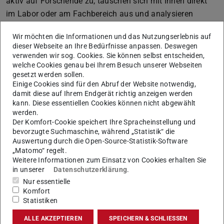
aktiv auf Forschende zu, tauschen sich mit Ihnen direkt
im Labor oder am Fachbereich aus und analysieren
gleichzeitig technologische, wirtschaftliche und
Wir möchten die Informationen und das Nutzungserlebnis auf
gesellschaftliche Entwicklungen außerhalb der
dieser Webseite an Ihre Bedürfnisse anpassen. Deswegen
Universität. Ziel ist es, Forschungspotenziale sichtbar zu
verwenden wir sog. Cookies. Sie können selbst entscheiden,
welche Cookies genau bei Ihrem Besuch unserer Webseiten
machen und passende Wege für Transfer, Verwertung
gesetzt werden sollen.
oder Gründung zu identifizieren.
Einige Cookies sind für den Abruf der Website notwendig,
damit diese auf Ihrem Endgerät richtig anzeigen werden
kann. Diese essentiellen Cookies können nicht abgewählt
werden.
Die TU Darmstadt zählt zu den Top-
Der Komfort-Cookie speichert Ihre Spracheinstellung und
bevorzugte Suchmaschine, während „Statistik“ die
Gründungshochschulen in Deutschland. Seit über
Auswertung durch die Open-Source-Statistik-Software
zehn Jahren hat das universitätseigene Innovations-
„Matomo“ regelt.
und Gründungszentrum HIGHEST mehr als 200 Start-
Weitere Informationen zum Einsatz von Cookies erhalten Sie
in unserer
Datenschutzerklärung
.
ups bei der Gründung begleitet. Diese
Nur essentielle
Ausgründungen von Wissenschaftler:innen und
Komfort
Studierenden der TU Darmstadt sind zentraler
Statistiken
Baustein von xchange in Wirtschaft, Gesellschaft und
ALLE AKZEPTIEREN
SPEICHERN & SCHLIESSEN