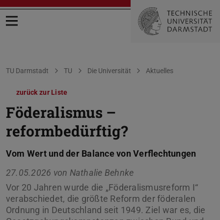
Menü öffnen
Sie befinden sich hier:
TU Darmstadt
TU
Die Universität
Aktuelles
zurück zur Liste
Föderalismus –
reformbedürftig?
Vom Wert und der Balance von Verflechtungen
27.05.2026 von
Nathalie Behnke
Vor 20 Jahren wurde die „Föderalismusreform I“
verabschiedet, die größte Reform der föderalen
Ordnung in Deutschland seit 1949. Ziel war es, die