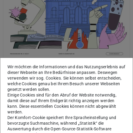
Mehr zum Themenfokus „Demokratie“ finden Sie in der aktuellen
Wir möchten die Informationen und das Nutzungserlebnis auf
Ausgabe der hoch³.
dieser Webseite an Ihre Bedürfnisse anpassen. Deswegen
verwenden wir sog. Cookies. Sie können selbst entscheiden,
Grundsätzlich ist es sinnvoll, die föderalen Strukturen
welche Cookies genau bei Ihrem Besuch unserer Webseiten
regelmäßig zu überprüfen, um Fehlentwicklungen zu
gesetzt werden sollen.
Einige Cookies sind für den Abruf der Website notwendig,
korrigieren. Die Geschichte zeigt jedoch, dass
damit diese auf Ihrem Endgerät richtig anzeigen werden
Entflechtungsversuche regelmäßig zu noch mehr
kann. Diese essentiellen Cookies können nicht abgewählt
werden.
Verflechtung führen. Die Komplexitätsfalle scheint
Der Komfort-Cookie speichert Ihre Spracheinstellung und
unentrinnbar und der real existierende Föderalismus
bevorzugte Suchmaschine, während „Statistik“ die
daher als denkbar schlechteste Kombination aus den
Auswertung durch die Open-Source-Statistik-Software