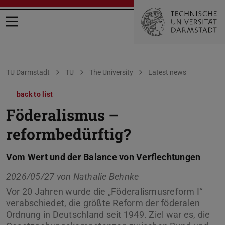
Open menu
You are here:
TU Darmstadt
TU
The University
Latest news
back to list
Föderalismus –
reformbedürftig?
Vom Wert und der Balance von Verflechtungen
2026/05/27 von
Nathalie Behnke
Vor 20 Jahren wurde die „Föderalismusreform I“
verabschiedet, die größte Reform der föderalen
Ordnung in Deutschland seit 1949. Ziel war es, die