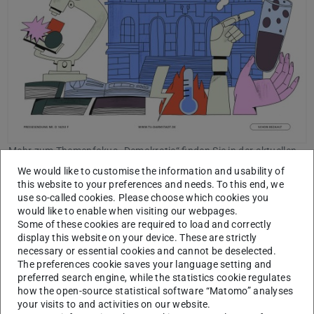
Mehr zum Themenfokus „Demokratie“ finden Sie in der aktuellen
Ausgabe der hoch³.
We would like to customise the information and usability of
this website to your preferences and needs. To this end, we
Grundsätzlich ist es sinnvoll, die föderalen Strukturen
use so-called cookies. Please choose which cookies you
regelmäßig zu überprüfen, um Fehlentwicklungen zu
would like to enable when visiting our webpages.
Some of these cookies are required to load and correctly
korrigieren. Die Geschichte zeigt jedoch, dass
display this website on your device. These are strictly
Entflechtungsversuche regelmäßig zu noch mehr
necessary or essential cookies and cannot be deselected.
The preferences cookie saves your language setting and
Verflechtung führen. Die Komplexitätsfalle scheint
preferred search engine, while the statistics cookie regulates
unentrinnbar und der real existierende Föderalismus
how the open-source statistical software “Matomo” analyses
daher als denkbar schlechteste Kombination aus den
your visits to and activities on our website.