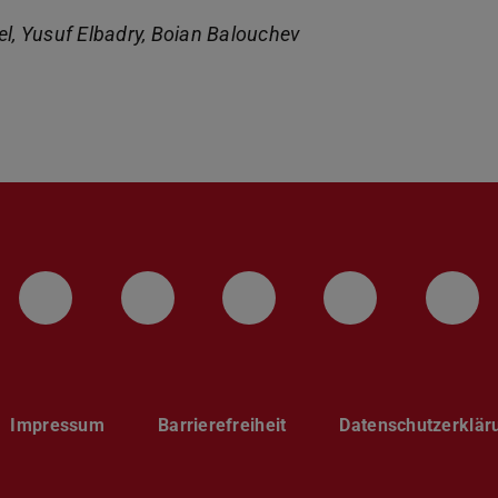
el, Yusuf Elbadry, Boian Balouchev
LinkedIn-Seite der TU Darmstadt
Instagram-Kanal der TU 
Bluesky-Kanal de
Facebook-
You
Impressum
Barrierefreiheit
Datenschutzerklär