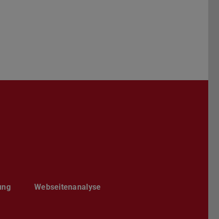
Darmstadt
r TU Darmstadt
Seite der TU Darmstadt
Tube-Kanal der TU Darmstadt
ung
Webseitenanalyse