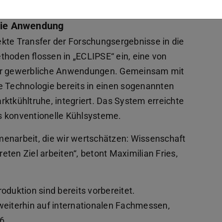
 die Anwendung
rekte Transfer der Forschungsergebnisse in die
thoden flossen in „ECLIPSE“ ein, eine von
r gewerbliche Anwendungen. Gemeinsam mit
Technologie bereits in einen sogenannten
ktkühltruhe, integriert. Das System erreichte
ls konventionelle Kühlsysteme.
menarbeit, die wir wertschätzen: Wissenschaft
ten Ziel arbeiten“, betont Maximilian Fries,
oduktion sind bereits vorbereitet.
iterhin auf internationalen Fachmessen,
6.