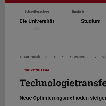
Menü
überspringen
Schnelleinstieg
English
Die Universität
Studium
Sie befinden sich hier:
TU Darmstadt
TU
Die Universität
Ak
zurück zur Liste
Technologietransfe
Neue Optimierungsmethoden steigern