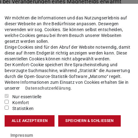
sich bei Veränderungen eines Magnetfelds erwärmt
rische Material bildet das Herzstück der
Wir möchten die Informationen und das Nutzungserlebnis auf
dieser Webseite an Ihre Bedürfnisse anpassen. Deswegen
verwenden wir sog. Cookies. Sie können selbst entscheiden,
RM
und Wissenschaftler:innen der Fachbereiche
welche Cookies genau bei Ihrem Besuch unserer Webseiten
gesetzt werden sollen.
tit)
und Maschinenbau an der TU Darmstadt
Einige Cookies sind für den Abruf der Website notwendig, damit
manentmagnete verbessert werden kann, die das
diese auf Ihrem Endgerät richtig anzeigen werden kann. Diese
essentiellen Cookies können nicht abgewählt werden.
ickelten dafür ein neues computergestütztes
Der Komfort-Cookie speichert Ihre Spracheinstellung und
thermische Prozesse erstmals direkt
bevorzugte Suchmaschine, während „Statistik“ die Auswertung
durch die Open-Source-Statistik-Software „Matomo“ regelt.
eistungsfähigkeit der Kühlsysteme gezielt
Weitere Informationen zum Einsatz von Cookies erhalten Sie in
unserer
Datenschutzerklärung
.
Nur essentielle
Komfort
chaftlichkeit eine wichtige Rolle. Das
Statistiken
b gleichzeitig verschiedene Anforderungen wie
lbarkeit. So konnten unterschiedliche technische
ALLE AKZEPTIEREN
SPEICHERN & SCHLIESSEN
Impressum