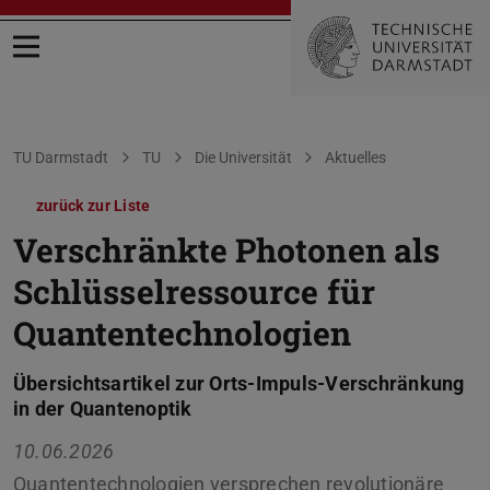
Menü öffnen
Sie befinden sich hier:
TU Darmstadt
TU
Die Universität
Aktuelles
zurück zur Liste
Verschränkte Photonen als
Schlüsselressource für
Quantentechnologien
Übersichtsartikel zur Orts-Impuls-Verschränkung
in der Quantenoptik
10.06.2026
Quantentechnologien versprechen revolutionäre