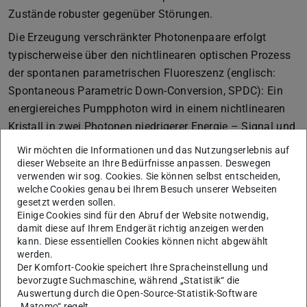
Zustände robuster gegenüber Störungen.
Die Erzeugung verschränkter Photonenpaare erfolgt
typischerweise über den nichtlinearen optischen Prozess
der spontanen parametrischen Fluoreszenz (englisch:
Spontaneous Parametric Down-Conversion, SPDC): Ein
energiereiches Pumpphoton wird in einem nichtlinearen
Kristall in zwei Photonen niedrigerer Energie – Signal und
Idler – umgewandelt. Energie- und Impulserhaltung
Wir möchten die Informationen und das Nutzungserlebnis auf
sorgen dabei für charakteristische Korrelationen im Ort
dieser Webseite an Ihre Bedürfnisse anpassen. Deswegen
verwenden wir sog. Cookies. Sie können selbst entscheiden,
und Impuls der erzeugten Photonen. Die
Gruppe
um
welche Cookies genau bei Ihrem Besuch unserer Webseiten
Professor Markus Gräfe
am
Institut für Angewandte
gesetzt werden sollen.
Physik
beschreibt im Review, wie verschiedene
Einige Cookies sind für den Abruf der Website notwendig,
damit diese auf Ihrem Endgerät richtig anzeigen werden
Kristallparameter, Pumpstrahlprofile und
kann. Diese essentiellen Cookies können nicht abgewählt
Phasenanpassungsbedingungen gezielt genutzt werden
werden.
Der Komfort-Cookie speichert Ihre Spracheinstellung und
können, um die räumliche Verschränkung zu formen und
bevorzugte Suchmaschine, während „Statistik“ die
zu optimieren.
Auswertung durch die Open-Source-Statistik-Software
„Matomo“ regelt.