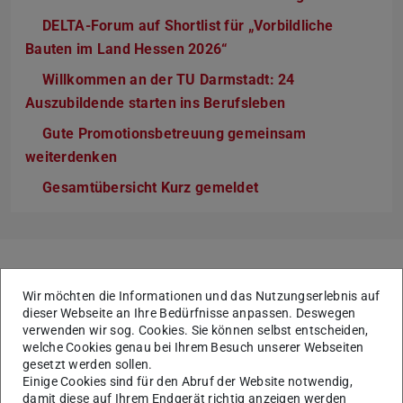
DELTA-Forum auf Shortlist für „Vorbildliche
Bauten im Land Hessen 2026“
Willkommen an der TU Darmstadt: 24
Auszubildende starten ins Berufsleben
Gute Promotionsbetreuung gemeinsam
weiterdenken
Gesamtübersicht Kurz gemeldet
hoch³ Visual Stories –
Wir möchten die Informationen und das Nutzungserlebnis auf
digitale Lesereisen
Zurück
V
dieser Webseite an Ihre Bedürfnisse anpassen. Deswegen
verwenden wir sog. Cookies. Sie können selbst entscheiden,
Mobilität, die bewegt
welche Cookies genau bei Ihrem Besuch unserer Webseiten
gesetzt werden sollen.
Einige Cookies sind für den Abruf der Website notwendig,
damit diese auf Ihrem Endgerät richtig anzeigen werden