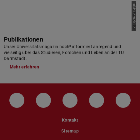
Bild: Patrick Bal
Publikationen
Unser Universitätsmagazin hoch³ informiert anregend und
vielseitig über das Studieren, Forschen und Leben an der TU
Darmstadt.
Mehr erfahren
LinkedIn-Seite der TU Darmstadt
Instagram-Kanal der TU Darmstad
Bluesky-Kanal der TU D
Facebook-Seite
YouTu
Kontakt
Sitemap