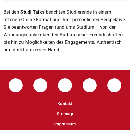
Bei den
Studi Talks
berichten Studierende in einem
offenen Online-Format aus ihrer persönlichen Perspektive.
Sie beantworten Fragen rund ums Studium – von der
Wohnungssuche über den Aufbau neuer Freundschaften
bis hin zu Möglichkeiten des Engagements. Authentisch
und direkt aus erster Hand.
LinkedIn-Seite der TU Darmstadt
Instagram-Kanal der TU Darmstad
Bluesky-Kanal der TU D
Facebook-Seite
YouTu
Kontakt
Sitemap
Impressum