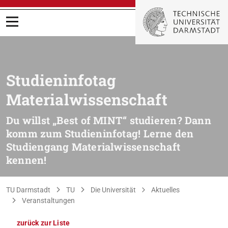
Menü öffnen
Studieninfotag
Materialwissenschaft
Du willst „Best of MINT“ studieren? Dann
komm zum Studieninfotag! Lerne den
Studiengang Materialwissenschaft
kennen!
Sie befinden sich hier:
TU Darmstadt
TU
Die Universität
Aktuelles
Veranstaltungen
zurück zur Liste