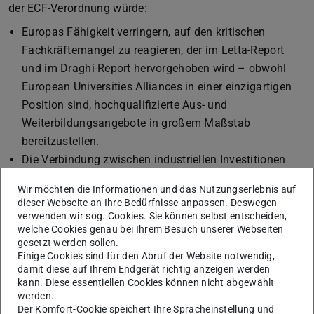
der ECF-Verordnung würde:
Europas Fähigkeit verringern, auf den kritischen
Fachkräftemangel zu reagieren, der im Letta-Report
und im Draghi-Report hervorgehoben wird – obwohl
European Universities Alliances in einer einzigartigen
Position sind, hochqualifizierte Aus- und
Weiterbildungsangebote in großem Maßstab
bereitzustellen.
Die Verbindung zwischen industriellen Investitionen
und Europas Talent- und Innovationsökosystemen
Wir möchten die Informationen und das Nutzungserlebnis auf
schwächen (ebenfalls ein zentraler Punkt im Draghi-
dieser Webseite an Ihre Bedürfnisse anpassen. Deswegen
Report) – obwohl European Universities Alliances als
verwenden wir sog. Cookies. Sie können selbst entscheiden,
welche Cookies genau bei Ihrem Besuch unserer Webseiten
Innovationszentren Hochschulen mit ihren regionalen
gesetzt werden sollen.
Ökosystemen vernetzen: Kommunen, KMU, große
Einige Cookies sind für den Abruf der Website notwendig,
Unternehmen, Start-ups, NGOs, Schulen, Bürgerinnen
damit diese auf Ihrem Endgerät richtig anzeigen werden
kann. Diese essentiellen Cookies können nicht abgewählt
und Bürger sowie zivilgesellschaftliche Akteure.
werden.
Den Druck auf das Erasmus+-Budget erhöhen – zu
Der Komfort-Cookie speichert Ihre Spracheinstellung und