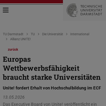
Menü öffnen
Sie befinden sich hier:
TU Darmstadt
TU
Die Universität
International
Allianz UNITE!
zurück
Europas
Wettbewerbsfähigkeit
braucht starke Universitäten
Unite! fordert Erhalt von Hochschulbildung im ECF
13.05.2026
Das Executive Board von Unite! veröffentlicht ein