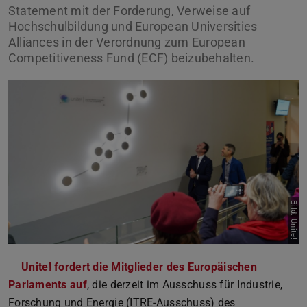
Statement mit der Forderung, Verweise auf
Hochschulbildung und European Universities
Alliances in der Verordnung zum European
Competitiveness Fund (ECF) beizubehalten.
Bild: Unite!
Unite! fordert die Mitglieder des Europäischen
Parlaments auf
(PDF-Datei)
(wird in neuem Tab geöffnet)
, die derzeit im Ausschuss für Industrie,
Forschung und Energie (ITRE-Ausschuss) des