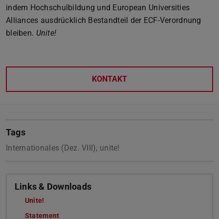
indem Hochschulbildung und European Universities
Alliances ausdrücklich Bestandteil der ECF-Verordnung
bleiben.
Unite!
KONTAKT
Tags
Internationales (Dez. VIII), unite!
Links & Downloads
Unite!
Statement
(PDF-Datei)
(wird in neuem Tab geöffnet)