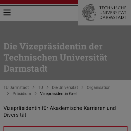
Menü öffnen
Die Vizepräsidentin der
Technischen Universität
Darmstadt
Sie befinden sich hier:
TU Darmstadt
TU
Die Universität
Organisation
Präsidium
Vizepräsidentin Grell
Vizepräsidentin für Akademische Karrieren und
Diversität