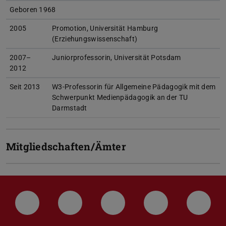
Geboren 1968
2005
Promotion, Universität Hamburg
(Erziehungswissenschaft)
2007–
Juniorprofessorin, Universität Potsdam
2012
Seit 2013
W3-Professorin für Allgemeine Pädagogik mit dem
Schwerpunkt Medienpädagogik an der TU
Darmstadt
Mitgliedschaften/Ämter
LinkedIn-Seite der TU Darmstadt
Instagram-Kanal der TU Darmstad
Bluesky-Kanal der TU D
Facebook-Seite
YouTu