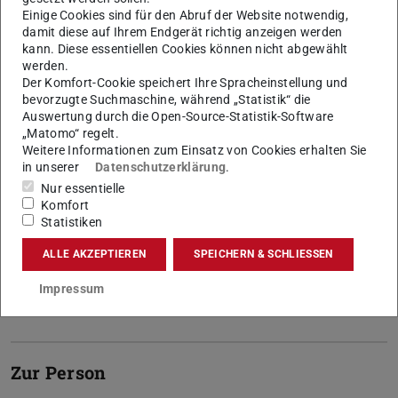
Einige Cookies sind für den Abruf der Website notwendig,
damit diese auf Ihrem Endgerät richtig anzeigen werden
kann. Diese essentiellen Cookies können nicht abgewählt
werden.
Der Komfort-Cookie speichert Ihre Spracheinstellung und
bevorzugte Suchmaschine, während „Statistik“ die
Kontakt
Auswertung durch die Open-Source-Statistik-Software
„Matomo“ regelt.
vp-akademischekarrieren@tu-...
Weitere Informationen zum Einsatz von Cookies erhalten Sie
in unserer
Datenschutzerklärung
.
+49 6151 16-20001
Nur essentielle
+49 6151 16-20002
Komfort
Statistiken
Postadresse: Karolinenplatz 5, 64289 Darmstadt
Residenzschloss 1
ALLE AKZEPTIEREN
SPEICHERN & SCHLIESSEN
64283
Darmstadt
Impressum
Zur Person