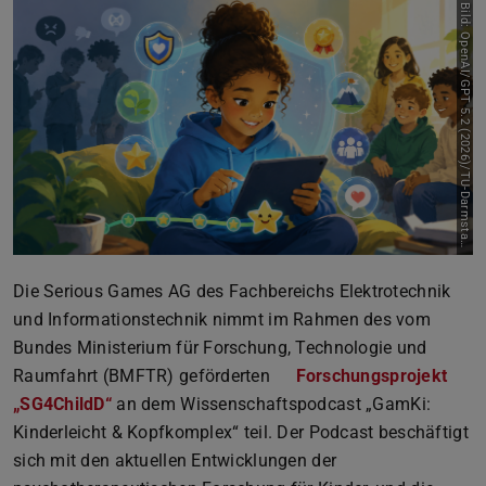
B
i
l
d
:
O
p
e
n
A
I
/
G
P
T
5
.
2
(
2
0
2
6
)
/
T
U
-
D
a
r
m
s
t
a
d
t
Die Serious Games AG des Fachbereichs Elektrotechnik
und Informationstechnik nimmt im Rahmen des vom
Bundes Ministerium für Forschung, Technologie und
Raumfahrt (BMFTR) geförderten
Forschungsprojekt
„SG4ChildD“
an dem Wissenschaftspodcast „GamKi:
Kinderleicht & Kopfkomplex“ teil. Der Podcast beschäftigt
sich mit den aktuellen Entwicklungen der