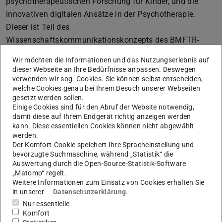
psychotherapeutischen Forschung für Kinder, und die
innovativen digitalen Ansätze in der Psychotherapie.
Dieser ist Teil des
Wissenschaftskommunikationskonzepts des BMFTR-
Förderprojekts zu Interaktiven Technologien für
Wir möchten die Informationen und das Nutzungserlebnis auf
Gesundheit und Lebensqualität im Rahmen des
dieser Webseite an Ihre Bedürfnisse anpassen. Deswegen
Förderschwerpunktes „Interaktive und Gamification-
verwenden wir sog. Cookies. Sie können selbst entscheiden,
welche Cookies genau bei Ihrem Besuch unserer Webseiten
basierte Technologien zur Förderung der psychischen
gesetzt werden sollen.
Gesundheit im Kindesalter“ (GamKi).
Einige Cookies sind für den Abruf der Website notwendig,
damit diese auf Ihrem Endgerät richtig anzeigen werden
Die
erste Folge des Podcasts ist online
und
kann. Diese essentiellen Cookies können nicht abgewählt
beschäftigt sich mit dem Thema Mobbing, seine
werden.
Der Komfort-Cookie speichert Ihre Spracheinstellung und
psychologischen Folgen auf Kinder, und die Frage, wie
bevorzugte Suchmaschine, während „Statistik“ die
man Kinder gegenüber Mobbing resilienter machen kann.
Auswertung durch die Open-Source-Statistik-Software
„Matomo“ regelt.
Im Rahmen des Förderprojekts GamKi werden 13
Weitere Informationen zum Einsatz von Cookies erhalten Sie
Forschungsprojekte unterstützt, die interaktive und
in unserer
Datenschutzerklärung
.
Gamification-basierte Technologien zur Förderung der
Nur essentielle
Komfort
psychischen Gesundheit im Kindesalter erforschen.