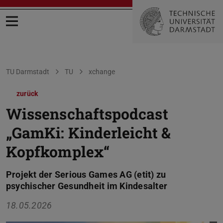
Menü öffnen
Sie befinden sich hier:
TU Darmstadt
TU
xchange
zurück
Wissenschaftspodcast
„GamKi: Kinderleicht &
Kopfkomplex“
Projekt der Serious Games AG (etit) zu
psychischer Gesundheit im Kindesalter
18.05.2026