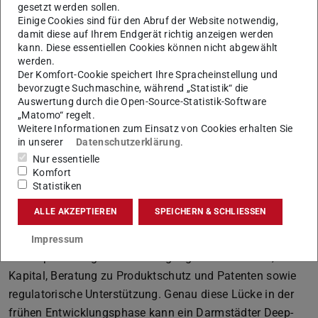
gesetzt werden sollen.
strategischen Verankerung noch leistungsfähigere
Einige Cookies sind für den Abruf der Website notwendig,
Strukturen zu entwickeln – vor allem dort, wo
damit diese auf Ihrem Endgerät richtig anzeigen werden
kann. Diese essentiellen Cookies können nicht abgewählt
wissenschaftsbasierte Gründungsteams aus
werden.
Forschungsergebnissen Prototypen, Anwendungen und
Der Komfort-Cookie speichert Ihre Spracheinstellung und
Unternehmen machen. Damit wir auch im Wettbewerb mit
bevorzugte Suchmaschine, während „Statistik“ die
Auswertung durch die Open-Source-Statistik-Software
hochattraktiven Innovationshubs im Ausland bestehen
„Matomo“ regelt.
können.“
Weitere Informationen zum Einsatz von Cookies erhalten Sie
in unserer
Datenschutzerklärung
.
Die TU Darmstadt und IHK Darmstadt haben hierbei eine
Nur essentielle
klare Herausforderung wissenschaftsbasierter
Komfort
Gründungen im Blick: Im Deep-Tech-Bereich entscheidet
Statistiken
nicht allein die wissenschaftliche Idee über den Erfolg,
ALLE AKZEPTIEREN
SPEICHERN & SCHLIESSEN
sondern die Fähigkeit, die Idee schnell in Prototypen,
Tests und die industrielle Anwendung zu bringen. Die
Impressum
Start-ups benötigen zudem Zugang zu Pilotkunden,
Kapital, Beratung zu Produktschutz und Patenten sowie
regulatorische Unterstützung. Genau diese Lücke in der
frühen Entwicklungsphase kann ein Darmstädter Deep-