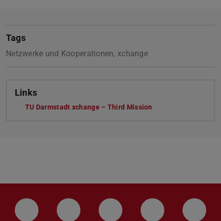
Tags
Netzwerke und Kooperationen, xchange
Links
TU Darmstadt xchange – Third Mission
LinkedIn-Seite der TU Darmstadt
Instagram-Kanal der TU Darmstad
Bluesky-Kanal der TU D
Facebook-Seite
YouTu