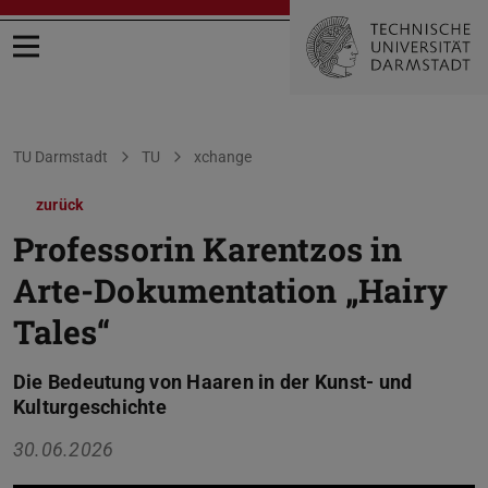
Menü öffnen
Sie befinden sich hier:
TU Darmstadt
TU
xchange
zurück
Professorin Karentzos in
Arte-Dokumentation „Hairy
Tales“
Die Bedeutung von Haaren in der Kunst- und
Kulturgeschichte
30.06.2026