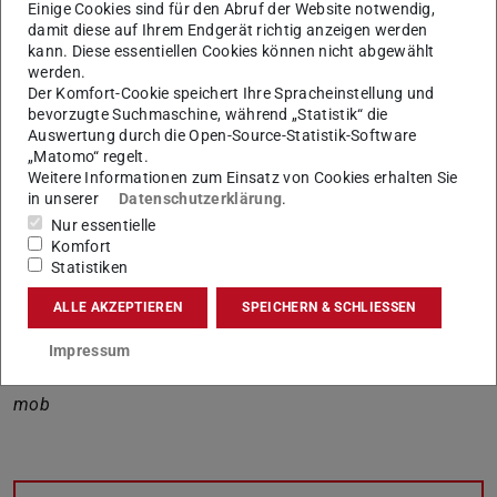
Einige Cookies sind für den Abruf der Website notwendig,
von Macht, Identität und Protest. Sie wirft einen
damit diese auf Ihrem Endgerät richtig anzeigen werden
kulturwissenschaftlichen Blick auf die Interdependenzen
kann. Diese essentiellen Cookies können nicht abgewählt
von Körperlichkeit und Schönheitsdiskursen über die
werden.
Der Komfort-Cookie speichert Ihre Spracheinstellung und
Jahrhunderte hinweg.
bevorzugte Suchmaschine, während „Statistik“ die
Professorin Alexandra Karentzos erklärt im Rahmen
Auswertung durch die Open-Source-Statistik-Software
„Matomo“ regelt.
dieser Dokumentation die Bedeutung von Haaren in der
Weitere Informationen zum Einsatz von Cookies erhalten Sie
Kunst- und Kulturgeschichte. Laut der Professorin könne
in unserer
Datenschutzerklärung
.
Haar als Statussymbol dienen und würden auch als
Nur essentielle
Komfort
Zeichen der Attraktivität vor allem bei Frauen
Statistiken
wahrgenommen. Haare können auch darüber hinaus als
bestimmte Form des Protests gelten, indem man sie
ALLE AKZEPTIEREN
SPEICHERN & SCHLIESSEN
gegen die geltenden gesellschaftlichen Schönheitsideale
Impressum
einsetzt.
mob