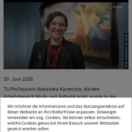
Bild: Screenshot Arte
30. Juni 2026
TU-Professorin Alexandra Karentzos, die den
Arbeitsbereich Mode und Ästhetik leitet, wurde in der
Arte-Dokumentation “Hairy Tales – Das Haar in der
Wir möchten die Informationen und das Nutzungserlebnis auf
Kunst“
von Angela Graas-Castor zu Haaren aus kunst-
dieser Webseite an Ihre Bedürfnisse anpassen. Deswegen
verwenden wir sog. Cookies. Sie können selbst entscheiden,
und kulturwissenschaftlicher Perspektive interviewt. Die
welche Cookies genau bei Ihrem Besuch unserer Webseiten
Dokumentation untersucht das Medium Haar im Kontext
gesetzt werden sollen.