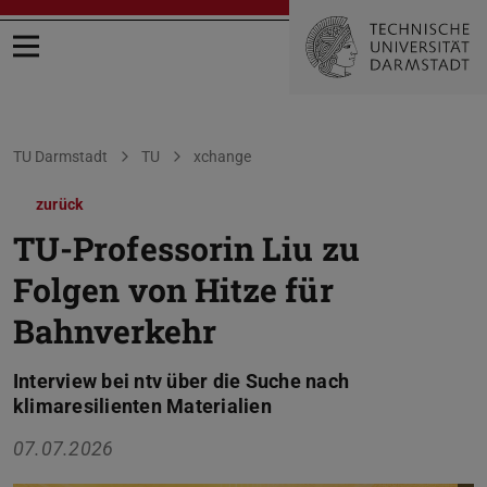
Menü öffnen
Sie befinden sich hier:
TU Darmstadt
TU
xchange
zurück
TU-Professorin Liu zu
Folgen von Hitze für
Bahnverkehr
Interview bei ntv über die Suche nach
klimaresilienten Materialien
07.07.2026