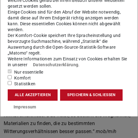
welche Cookies genau bei Ihrem Besuch unserer Webseiten
daran, „die bestehenden Materialien klimaresilienter zu
gesetzt werden sollen.
machen“.
Einige Cookies sind für den Abruf der Website notwendig,
damit diese auf Ihrem Endgerät richtig anzeigen werden
Während der Hitzewelle Ende Juni waren in Deutschland
kann. Diese essentiellen Cookies können nicht abgewählt
mehrere Bahn- und ÖPNV-Strecken gesperrt worden, weil
werden.
Schienen-Fugenmasse aufgequollen war und sich Gleise
Der Komfort-Cookie speichert Ihre Spracheinstellung und
bevorzugte Suchmaschine, während „Statistik“ die
verformt hatten. Problematisch waren laut Liu nicht
Auswertung durch die Open-Source-Statistik-Software
unbedingt nur die hohen Temperaturen an sich, sondern
„Matomo“ regelt.
Weitere Informationen zum Einsatz von Cookies erhalten Sie
auch die Dauer. „Auch in der Nacht sind die Fahrbahnen
in unserer
Datenschutzerklärung
.
in den großen Städten nicht wirklich abgekühlt“, sagte die
Nur essentielle
Expertin. Das Material habe also keine Phase gehabt, „in
Komfort
der es wieder zu seinem festen Ursprung zurückkommen
Statistiken
konnte“. Sie führte an, dass in europäischen Ländern wie
ALLE AKZEPTIEREN
SPEICHERN & SCHLIESSEN
Italien, Portugal, Schweden und Norwegen Straßenbahnen
fahren: „Die haben ganz unterschiedliche
Impressum
Klimaverhältnisse. Das heißt, es besteht die Möglichkeit,
Materialien zu finden, die zu bestimmten
Witterungsverhältnissen besser passen.“
mob/mih