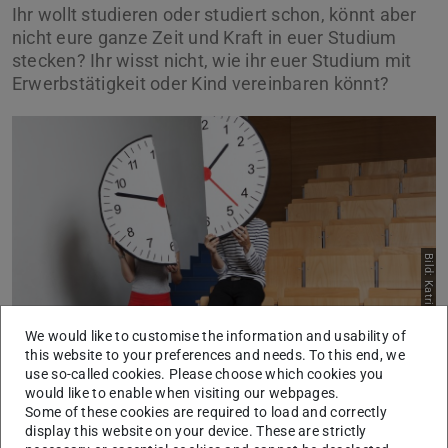
Ihr wollt studieren oder studiert schon, könnt aber
nicht eure ganze Zeit und Kraft in euer Studium
stecken? Ihr wisst nicht, wie ihr euer Studium mit
Erwerbstätigkeit oder Kind vereinbaren könnt?
Bild: Katrin Binner
We would like to customise the information and usability of
this website to your preferences and needs. To this end, we
use so-called cookies. Please choose which cookies you
Dann sind Sie hier richtig. Denn die Technische
would like to enable when visiting our webpages.
Some of these cookies are required to load and correctly
Universität Darmstadt bietet in fast allen Studiengängen
display this website on your device. These are strictly
ein Teilzeitstudium für Erwerbstätige, Familientätige,