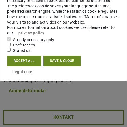
necessary or essential cookies and cannot be deselected.
Studierende mit schweren gesundheitlichen
The preferences cookie saves your language setting and
preferred search engine, while the statistics cookie regulates
Einschränkungen und Hochleistungssportler an. Für wen
how the open-source statistical software “Matomo” analyses
ein Teilzeitstudium empfehlenswert ist, wie es
your visits to and activities on our website.
funktioniert, welche Anforderungen es stellt und wie es
For more information about cookies we use, please refer to
our
privacy policy
.
gelingt, erfahren Studierende und Studieninteressierte in
Strictly necessary only
einem Vortrag der Servicestelle Teilzeitstudium, Studieren
Preferences
mit Kind.
Statistics
Die Veranstaltung findet am 08.02.2023 um 18:00 Uhr via
ACCEPT ALL
SAVE & CLOSE
Zoom statt. Bitte füllen Sie die Anmeldung zur
Legal note
Veranstaltung vorab aus und erhalten Sie am Tag vor der
Veranstaltung die Zugangsdaten.
Anmeldeformular
KONTAKT