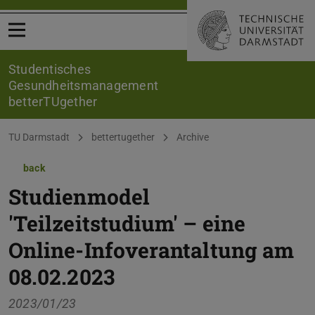
Open menu
Studentisches
Gesundheitsmanagement
betterTUgether
You are here:
TU Darmstadt
bettertugether
Archive
back
Studienmodel
'Teilzeitstudium' – eine
Online-Infoverantaltung am
08.02.2023
2023/01/23