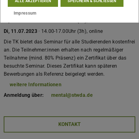
ALLE AKZEPTIEREN
SPEICHERN & SCHLIESSEN
Di, 27.06.2023
· 14.00-17.00Uhr (3h), online
Impressum
Di, 04.07.2023
· 14.00-17.00Uhr (3h), online
Di, 11.07.2023
· 14.00-17.00Uhr (3h), online
Die TK bietet das Seminar für alle Studierenden kostenfrei
an. Die Teilnehmer:innen erhalten nach regelmäßiger
Teilnahme (mind. 80% Präsenz) ein Zertifikat über das
besuchte Seminar. Dieses Zertifikat kann späteren
Bewerbungen als Referenz beigelegt werden.
weitere Informationen
Anmeldung über:
mental@stwda.de
KONTAKT