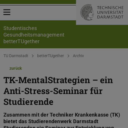
Menü öffnen
Studentisches
Gesundheitsmanagement
betterTUgether
Sie befinden sich hier:
TU Darmstadt
betterTUgether
Archiv
zurück
TK-MentalStrategien – ein
Anti-Stress-Seminar für
Studierende
Zusammen mit der Techniker Krankenkasse (TK)
bietet das Studierendenwerk Darmstadt
Studierenden ein Seminar zur Entwicklung von