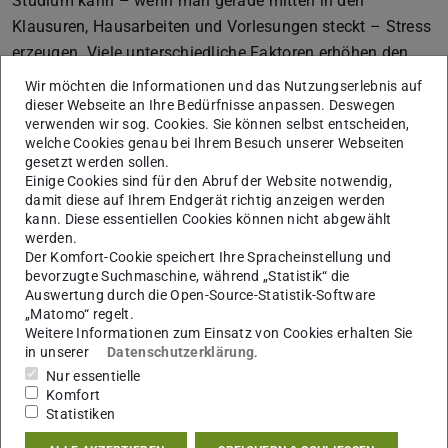
Studium kann – wenn man gerade mitten in den
Klausuren, Hausarbeiten und Vorlesungen steckt – Stress
erzeugen. Viele unterschiedliche Faktoren erhöhen den
gefühlten Druck, im entscheidenden Augenblick können
Wir möchten die Informationen und das Nutzungserlebnis auf
die gewünschten Leistungen nicht abgerufen werden.
dieser Webseite an Ihre Bedürfnisse anpassen. Deswegen
verwenden wir sog. Cookies. Sie können selbst entscheiden,
Du möchtest langfristige Strategien erlernen, wie
welche Cookies genau bei Ihrem Besuch unserer Webseiten
gesetzt werden sollen.
Anforderungen im Studium und entspannende Phasen in
Einige Cookies sind für den Abruf der Website notwendig,
vernünftiger Balance gehalten werden können? Die TK
damit diese auf Ihrem Endgerät richtig anzeigen werden
unterstützt dich in diesem Seminar dabei.
kann. Diese essentiellen Cookies können nicht abgewählt
werden.
Seminarplan:
Der Komfort-Cookie speichert Ihre Spracheinstellung und
bevorzugte Suchmaschine, während „Statistik“ die
Das Training in hybrider Form (5 online+ 2 Präsenz
Auswertung durch die Open-Source-Statistik-Software
Termine) umfasst 7 Termine:
„Matomo“ regelt.
Weitere Informationen zum Einsatz von Cookies erhalten Sie
Di, 23.05.2023
· 14.00-17.00Uhr (3h), Präsenz
in unserer
Datenschutzerklärung
.
Nur essentielle
Di, 30.05.2023
· 14.00-17.00Uhr (3h), online
Komfort
Di, 06.06.2023
· 14.00-17.00Uhr (3h), online
Statistiken
Sa, 17.06.2023
· 09.00-16.00Uhr (7h), Präsenz