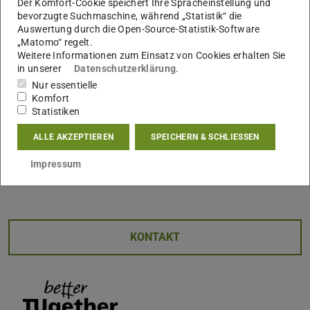
Der Komfort-Cookie speichert Ihre Spracheinstellung und
Lernstrategien, finde heraus, was für dich funktioniert und
bevorzugte Suchmaschine, während „Statistik“ die
wie du deinen Lernprozess selbstbestimmt gestaltest.
Auswertung durch die Open-Source-Statistik-Software
„Matomo“ regelt.
Hol dir Impulse, Tipps und Methoden, die dir helfen, dein
Weitere Informationen zum Einsatz von Cookies erhalten Sie
in unserer
Datenschutzerklärung
.
Lernpotenzial voll auszuschöpfen und mit einem klaren
Nur essentielle
Kopf in die Prüfungsphase zu starten.
Komfort
Statistiken
Jetzt reinschauen und dein Lernpotenzial voll
ausschöpfen!
ALLE AKZEPTIEREN
SPEICHERN & SCHLIESSEN
Lerne, wie du das Potenzial von KI clever nutzt, ganz
Impressum
im Sinne von: Künstlich oder genial? Du entscheidest!
KONTAKT