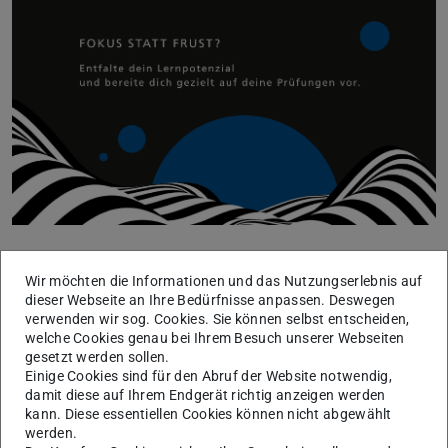
Entfalte dein Lernpotenzial und bereite dich gezielt auf
Wir möchten die Informationen und das Nutzungserlebnis auf
deine Prüfungen vor.
dieser Webseite an Ihre Bedürfnisse anpassen. Deswegen
Prüfungszeit bedeutet Stress? Muss nicht sein!
verwenden wir sog. Cookies. Sie können selbst entscheiden,
welche Cookies genau bei Ihrem Besuch unserer Webseiten
Mit den richtigen Lernmethoden bereitest du dich
gesetzt werden sollen.
Einige Cookies sind für den Abruf der Website notwendig,
effektiver und entspannter auf deine Prüfungen vor –
damit diese auf Ihrem Endgerät richtig anzeigen werden
strukturiert, fokussiert und mit weniger Stress.
kann. Diese essentiellen Cookies können nicht abgewählt
werden.
Ob Zeitmanagement, Prokrastination oder passende