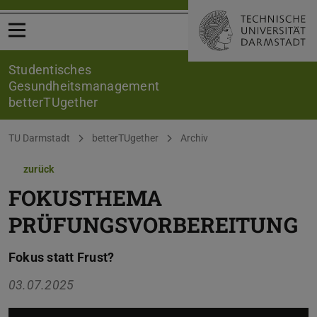
Menü öffnen
Studentisches
Gesundheitsmanagement
betterTUgether
Sie befinden sich hier:
TU Darmstadt
betterTUgether
Archiv
zurück
FOKUSTHEMA
PRÜFUNGSVORBEREITUNG
Fokus statt Frust?
03.07.2025