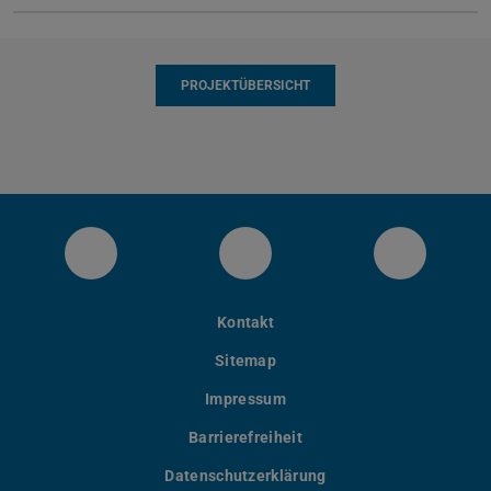
PROJEKTÜBERSICHT
Clean Circles on Instragram
Clean Circles on Facebo
Follow Cl
Kontakt
Sitemap
Impressum
Barrierefreiheit
Datenschutzerklärung