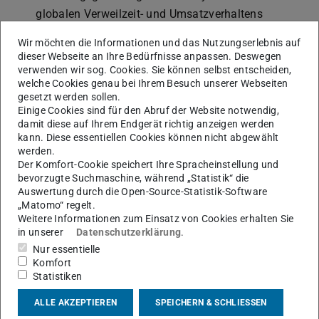
globalen Verweilzeit- und Umsatzverhaltens
(spezies- und gemischspezifisch)
Wir möchten die Informationen und das Nutzungserlebnis auf
Analyse der Sensitivitäten von Reaktornetzwerken
dieser Webseite an Ihre Bedürfnisse anpassen. Deswegen
bezüglich Wärme, Strömung und Verweilzeiten
verwenden wir sog. Cookies. Sie können selbst entscheiden,
welche Cookies genau bei Ihrem Besuch unserer Webseiten
Project D. Bothe
gesetzt werden sollen.
Einige Cookies sind für den Abruf der Website notwendig,
Skalenreduzierte Modellierung reaktiver Strömungen
damit diese auf Ihrem Endgerät richtig anzeigen werden
mittels (funktionaler) Kompartimentmodellierung
kann. Diese essentiellen Cookies können nicht abgewählt
Verfahren zur (halb-)automatischen Erkennung
werden.
Der Komfort-Cookie speichert Ihre Spracheinstellung und
funktionaler Kompartimente in CFD-Simulationen
bevorzugte Suchmaschine, während „Statistik“ die
Methoden zur Analyse und Bewertung der lokalen
Auswertung durch die Open-Source-Statistik-Software
Durchmischungsqualität
„Matomo“ regelt.
Weitere Informationen zum Einsatz von Cookies erhalten Sie
Entwicklung und Anwendung erweiterter
in unserer
Datenschutzerklärung
.
Modellnetzelemente z.B. axiales Dispersionsmodell
Nur essentielle
mit anisotroper Dispersion
Komfort
Statistiken
Rechnerische Analyse von monodispersen
Partikelströmen in prototypischen Reaktorelementen
ALLE AKZEPTIEREN
SPEICHERN & SCHLIESSEN
Numerische Modellierung chemisch reaktiver