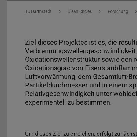
Sie befinden sich hier:
TU Darmstadt
Clean Circles
Forschung
Ziel dieses Projektes ist es, die resul
Verbrennungswellengeschwindigkeit
Oxidationswellenstruktur sowie den r
Oxidationsgrad von Eisenstaubflamm
Luftvorwärmung, dem Gesamtluft-Bre
Partikeldurchmesser und in einem spät
Relativgeschwindigkeit unter wohlde
experimentell zu bestimmen.
Um dieses Ziel zu erreichen, erfolgt zunächs