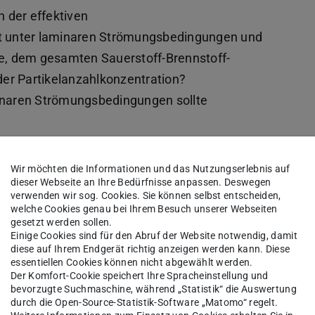
der effektiven
t unter laminaren Strömungsbedingungen und
e, dem gesamten Sauerstoff-Brennstoff-
der Partikelanzahlkonzentration?
aminaren Strömungsbedingungen sollte
hritt die Relativgeschwindigkeit der Partikel zum
ten Referenz-Randbedingungen geklärt werden,
Wir möchten die Informationen und das Nutzungserlebnis auf
dieser Webseite an Ihre Bedürfnisse anpassen. Deswegen
verwenden wir sog. Cookies. Sie können selbst entscheiden,
keitsmodell zu erhalten.
welche Cookies genau bei Ihrem Besuch unserer Webseiten
gesetzt werden sollen.
Einige Cookies sind für den Abruf der Website notwendig, damit
diese auf Ihrem Endgerät richtig anzeigen werden kann. Diese
essentiellen Cookies können nicht abgewählt werden.
Der Komfort-Cookie speichert Ihre Spracheinstellung und
bevorzugte Suchmaschine, während „Statistik“ die Auswertung
durch die Open-Source-Statistik-Software „Matomo“ regelt.