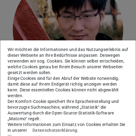
Wir möchten die Informationen und das Nutzungserlebnis auf
dieser Webseite an Ihre Bedürfnisse anpassen. Deswegen
verwenden wir sog. Cookies. Sie können selbst entscheiden,
welche Cookies genau bei Ihrem Besuch unserer Webseiten
gesetzt werden sollen.
Einige Cookies sind für den Abruf der Website notwendig,
damit diese auf Ihrem Endgerät richtig anzeigen werden
kann. Diese essentiellen Cookies können nicht abgewählt
werden.
Technische Universität Darmstadt
Der Komfort-Cookie speichert Ihre Spracheinstellung und
bevorzugte Suchmaschine, während „Statistik“ die
Assoziiertes Mitglied
Auswertung durch die Open-Source-Statistik-Software
„Matomo“ regelt.
Arbeitsgebiet(e)
Weitere Informationen zum Einsatz von Cookies erhalten Sie
in unserer
Datenschutzerklärung
.
Numerische Untersuchung der laminaren und