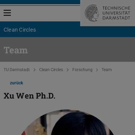
Menü öffnen
Clean Circles
Team
Sie befinden sich hier:
TU Darmstadt
Clean Circles
Forschung
Team
zurück
Xu Wen
Ph.D.