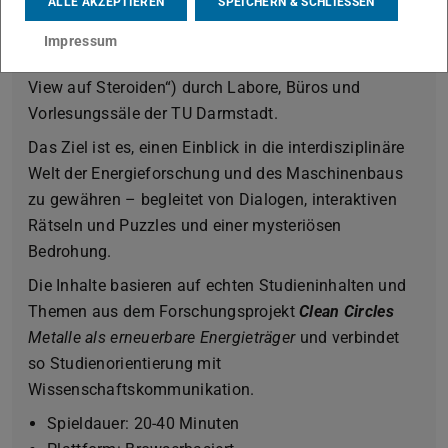
Das Serious Game
ALLE AKZEPTIEREN
SPEICHERN & SCHLIESSEN
Entwickelt in der Reihe der TUDa Campus Quests,
Impressum
führt das Spiel in 360°-Panoramen („Google Street
View auf Steroiden“) durch Labore, Büros und
Vorlesungssäle der TU Darmstadt.
Das Ziel ist es, einen Einblick in die interdisziplinäre
Welt der Energieforschung und des Maschinenbaus
zu gewähren – begleitet von Dialogen, interaktiven
Rätseln und Puzzles und einer mysteriösen
Bedrohung.
Die Inhalte basieren auf echten Studieninhalten und
Themen aus dem Forschungsprojekt
Clean Circles
Metalle als erneuerbare Energieträger
und verbindet
so Studienorientierung mit
Wissenschaftskommunikation.
Spieldauer: 20-40 Minuten