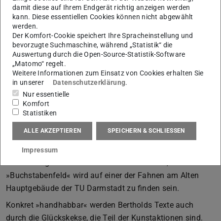
damit diese auf Ihrem Endgerät richtig anzeigen werden
Straßenschilder wirken und die er seit zwanzig Jahren
kann. Diese essentiellen Cookies können nicht abgewählt
entwickelt. Sie animieren zu Selbstversuchen und zu
werden.
scheinbar unsinnigem Handeln. Die Wirksamkeit und die
Der Komfort-Cookie speichert Ihre Spracheinstellung und
bevorzugte Suchmaschine, während „Statistik“ die
Möglichkeiten von Wörtern findet sich auch in seinem
Auswertung durch die Open-Source-Statistik-Software
rund zehn Meter hohen Fassadenkunstwerk der neuen
„Matomo“ regelt.
Energiezentrale auf der Lichtwiese in Darmstadt
Weitere Informationen zum Einsatz von Cookies erhalten Sie
in unserer
Datenschutzerklärung
.
(»Wortfeld«, 2019). Es besteht aus 39 Beziehungswörtern,
Nur essentielle
die beim Betrachten Assoziationen auslösen ohne diese
Komfort
greifbar machen zu können. Sie schweben auf der Fläche,
Statistiken
schwerelos, von ihrer Syntax befreit. »Es sind Anfänge
ALLE AKZEPTIEREN
SPEICHERN & SCHLIESSEN
von Bedeutungen, die letztlich aber offen bleiben.«
(Matthias Berthold). Ein Spiel um Sinnsuche und
Impressum
Sinnfindung entsteht. Ein zweites »Wortfeld«, besser
»Buchstabenfeld« wird auf einer der Fahnen am Alten
Hauptgebäude der TU Darmstadt zu finden sein.
Konkret »handhabbar« werden Bertholds Texte auch
durch die Glückskekse, die Teil der Kunstaktionen sind.