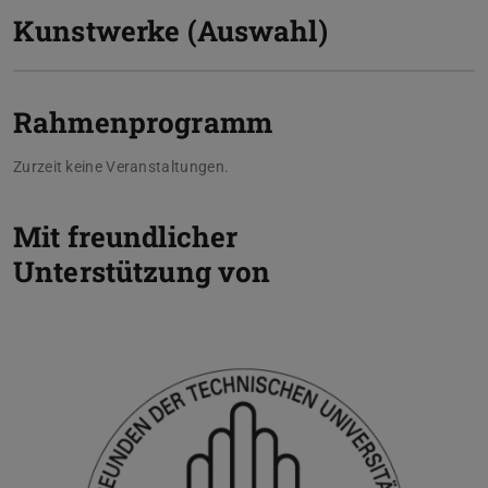
Kunstwerke (Auswahl)
Rahmenprogramm
Zurzeit keine Veranstaltungen.
Mit freundlicher
Unterstützung von
Zurück
V
Vereinigung von Freunden der Technischen Universität zu Dar