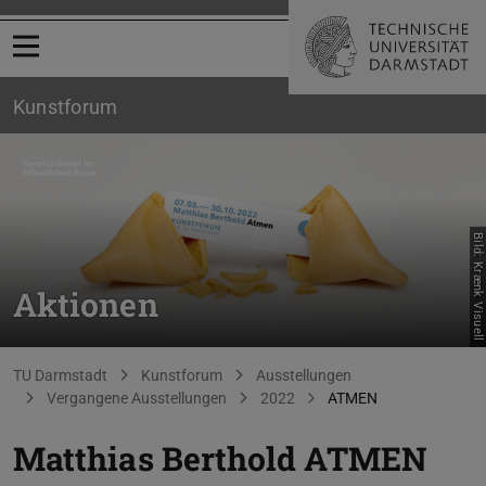
Menü öffnen
Kunstforum
Bild: Krænk Visuell
Aktionen
Sie befinden sich hier:
TU Darmstadt
Kunstforum
Ausstellungen
Vergangene Ausstellungen
2022
ATMEN
Matthias Berthold ATMEN